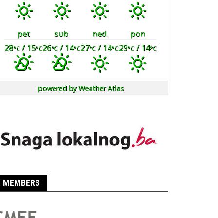
pet
sub
ned
pon
28
/ 15
26
/ 14
27
/ 14
29
/ 14
°C
°C
°C
°C
°C
°C
°C
°C
powered by
Weather Atlas
MEMBERS