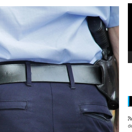
P
v
z
d