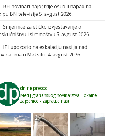
BH novinari najoštrije osudili napad na
kipu BN televizije
5. avgust 2026.
Smjernice za etičko izvještavanje o
eskućništvu i siromaštvu
5. avgust 2026.
IPI upozorio na eskalaciju nasilja nad
ovinarima u Meksiku
4. avgust 2026.
drinapress
Medij građanskog novinarstva i lokalne
zajednice - zapratite nas!