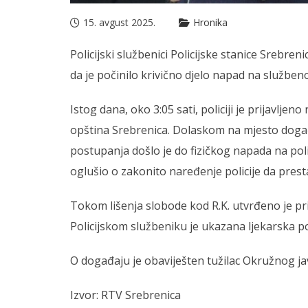
15. avgust 2025.
Hronika
Policijski službenici Policijske stanice Srebreni
da je počinilo
krivično djelo
napad na službeno 
Istog dana, oko 3:05 sati, policiji je prijavlje
opština Srebrenica. Dolaskom na mjesto događaj
postupanja došlo je do fizičkog napada na polica
oglušio o zakonito naređenje policije da pres
Tokom lišenja slobode kod R.K. utvrđeno je pri
Policijskom službeniku je ukazana ljekarska 
O događaju je obaviješten tužilac Okružnog javn
Izvor: RTV Srebrenica