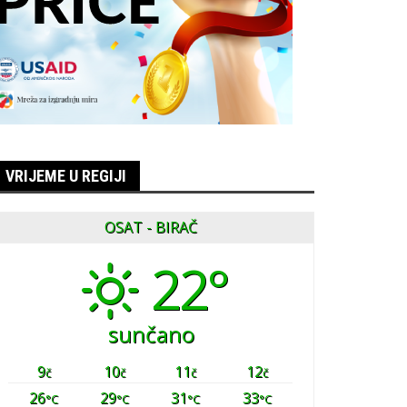
VRIJEME U REGIJI
OSAT - BIRAČ
22°
sunčano
9
10
11
12
č
č
č
č
26
29
31
33
°C
°C
°C
°C