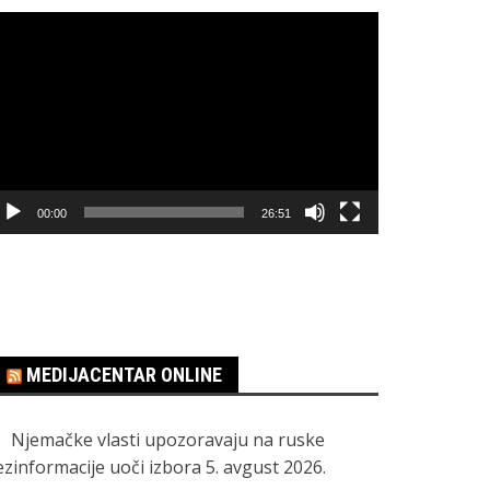
regledač
ideo
apisa
00:00
26:51
MEDIJACENTAR ONLINE
Njemačke vlasti upozoravaju na ruske
ezinformacije uoči izbora
5. avgust 2026.