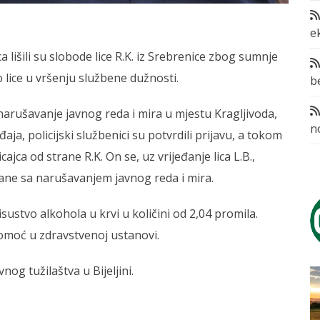
e
ca lišili su slobode lice R.K. iz Srebrenice zbog sumnje
lice u vršenju službene dužnosti.
b
no narušavanje javnog reda i mira u mjestu Kragljivoda,
n
a, policijski službenici su potvrdili prijavu, a tokom
jca od strane R.K. On se, uz vrijeđanje lica L.B.,
tane sa narušavanjem javnog reda i mira.
sustvo alkohola u krvi u količini od 2,04 promila.
pomoć u zdravstvenoj ustanovi.
og tužilaštva u Bijeljini.