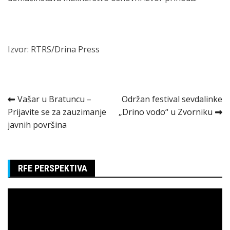
Izvor: RTRS/Drina Press
Kretanje
Vašar u Bratuncu –
Održan festival sevdalinke
Prijavite se za zauzimanje
„Drino vodo“ u Zvorniku
članka
javnih površina
RFE PERSPEKTIVA
Pregledač
video
zapisa