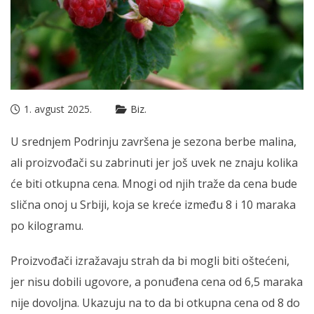
1. avgust 2025.
Biz.
U srednjem Podrinju završena je sezona berbe malina,
ali proizvođači su zabrinuti jer još uvek ne znaju kolika
će biti otkupna cena. Mnogi od njih traže da cena bude
slična onoj u Srbiji, koja se kreće između 8 i 10 maraka
po kilogramu.
Proizvođači izražavaju strah da bi mogli biti oštećeni,
jer nisu dobili ugovore, a ponuđena cena od 6,5 maraka
nije dovoljna. Ukazuju na to da bi otkupna cena od 8 do