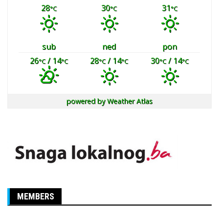
28
30
31
°C
°C
°C
sub
ned
pon
26
/ 14
28
/ 14
30
/ 14
°C
°C
°C
°C
°C
°C
powered by
Weather Atlas
MEMBERS