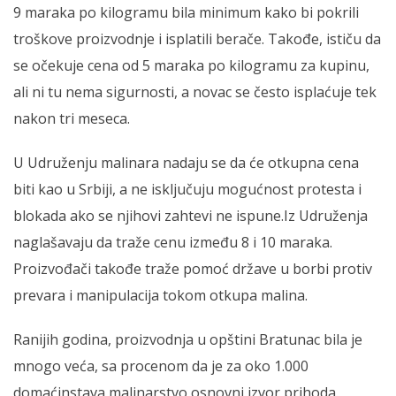
9 maraka po kilogramu bila minimum kako bi pokrili
troškove proizvodnje i isplatili berače. Takođe, ističu da
se očekuje cena od 5 maraka po kilogramu za kupinu,
ali ni tu nema sigurnosti, a novac se često isplaćuje tek
nakon tri meseca.
U Udruženju malinara nadaju se da će otkupna cena
biti kao u Srbiji, a ne isključuju mogućnost protesta i
blokada ako se njihovi zahtevi ne ispune.Iz Udruženja
naglašavaju da traže cenu između 8 i 10 maraka.
Proizvođači takođe traže pomoć države u borbi protiv
prevara i manipulacija tokom otkupa malina.
Ranijih godina, proizvodnja u opštini Bratunac bila je
mnogo veća, sa procenom da je za oko 1.000
domaćinstava malinarstvo osnovni izvor prihoda.