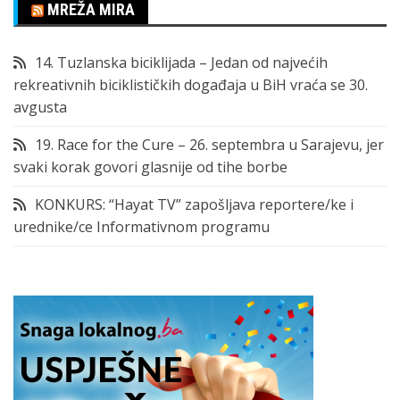
MREŽA MIRA
14. Tuzlanska biciklijada – Jedan od najvećih
rekreativnih biciklističkih događaja u BiH vraća se 30.
avgusta
19. Race for the Cure – 26. septembra u Sarajevu, jer
svaki korak govori glasnije od tihe borbe
KONKURS: “Hayat TV” zapošljava reportere/ke i
urednike/ce Informativnom programu