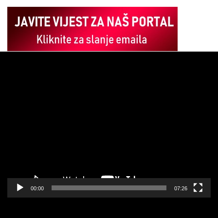
Pregledač
video
zapisa
00:00
07:26
Pregledač