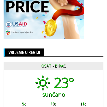
VRIJEME U REGIJI
OSAT - BIRAČ
23°
sunčano
9
10
11
č
č
č