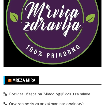
MREŽA MIRA
Poziv za učešće na ‘Mladologiji’ kvizu za mlade
Otvoren poziv za angažman nacionalnog/e