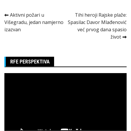
Kretanje
Aktivni požari u
Tihi heroji Rajske plaže:
Višegradu, jedan namjerno
Spasilac Davor Mlađenović
članka
izazvan
već prvog dana spasio
život
RFE PERSPEKTIVA
Pregledač
video
zapisa