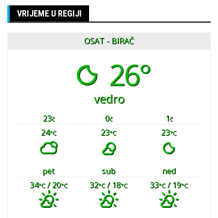
VRIJEME U REGIJI
OSAT - BIRAČ
26°
vedro
23
0
1
č
č
č
24
23
23
°C
°C
°C
pet
sub
ned
34
/ 20
32
/ 18
33
/ 19
°C
°C
°C
°C
°C
°C