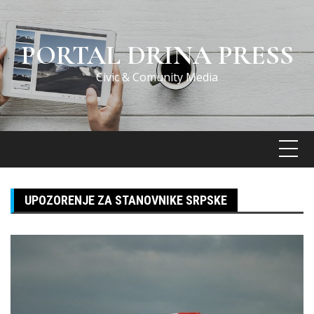
Skip
to
content
PORTAL DRINA PRESS
Civic & Comunity Media
UPOZORENJE ZA STANOVNIKE SRPSKE