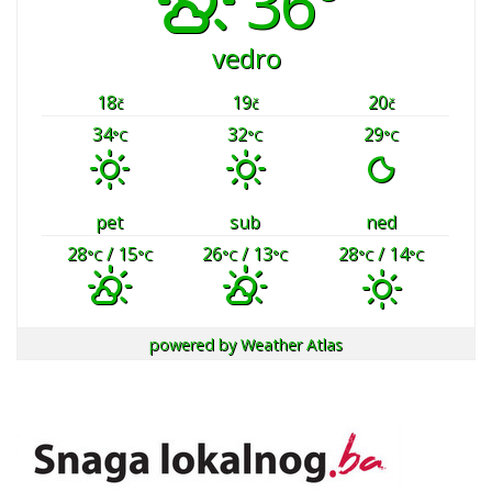
36°
vedro
18
19
20
č
č
č
34
32
29
°C
°C
°C
pet
sub
ned
28
/ 15
26
/ 13
28
/ 14
°C
°C
°C
°C
°C
°C
powered by
Weather Atlas