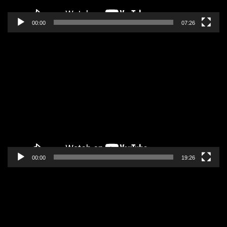
00:00
07:26
Pregledač
video
zapisa
00:00
19:26
Pregledač
video
zapisa