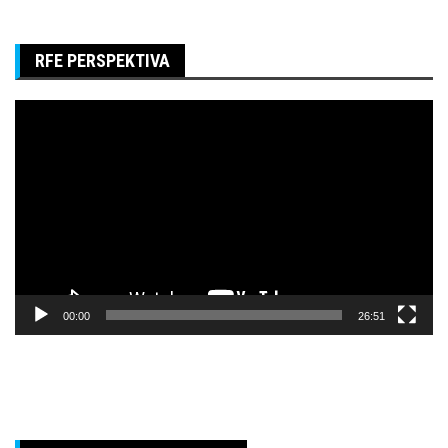
RFE PERSPEKTIVA
Pregledač
video
zapisa
00:00
26:51