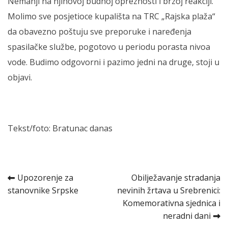
Nemanji na njihovoj budnoj opreznosti i brzoj reakciji.
Molimo sve posjetioce kupališta na TRC „Rajska plaža“
da obavezno poštuju sve preporuke i naređenja
spasilačke službe, pogotovo u periodu porasta nivoa
vode. Budimo odgovorni i pazimo jedni na druge, stoji u
objavi.
Tekst/foto: Bratunac danas
Kretanje
Upozorenje za
Obilježavanje stradanja
stanovnike Srpske
nevinih žrtava u Srebrenici:
članka
Komemorativna sjednica i
neradni dani