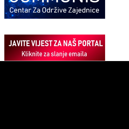
Pregledač
video
zapisa