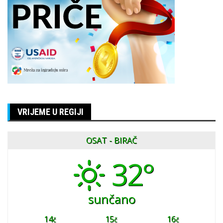
VRIJEME U REGIJI
OSAT - BIRAČ
32°
sunčano
14
15
16
č
č
č