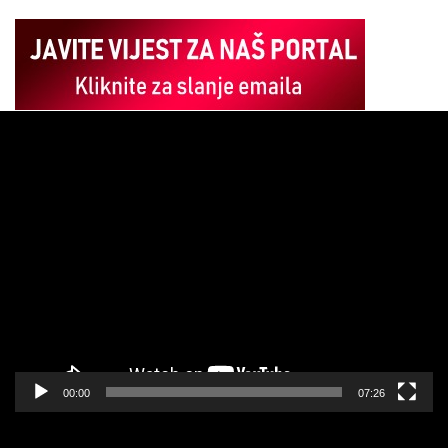
Pregledač
video
zapisa
00:00
07:26