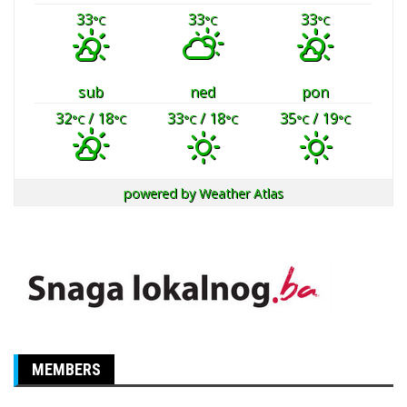
33
33
33
°C
°C
°C
sub
ned
pon
32
/ 18
33
/ 18
35
/ 19
°C
°C
°C
°C
°C
°C
powered by
Weather Atlas
MEMBERS