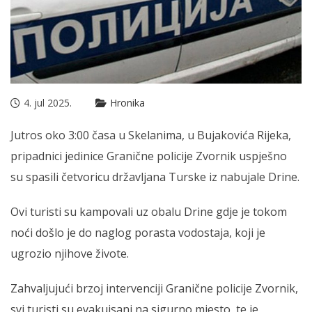
4. jul 2025.
Hronika
Jutros oko 3:00 časa u Skelanima, u Bujakovića Rijeka,
pripadnici jedinice Granične policije Zvornik uspješno
su spasili četvoricu državljana Turske iz nabujale Drine.
Ovi turisti su kampovali uz obalu Drine gdje je tokom
noći došlo je do naglog porasta vodostaja, koji je
ugrozio njihove živote.
Zahvaljujući brzoj intervenciji Granične policije Zvornik,
svi turisti su evakuisani na sigurno mjesto, te je