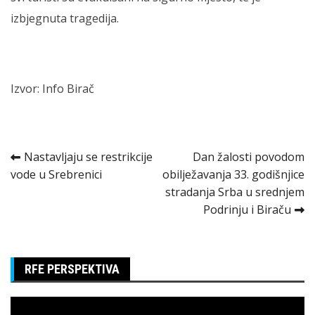
izbjegnuta tragedija.
Izvor: Info Birač
Kretanje
Nastavljaju se restrikcije
Dan žalosti povodom
vode u Srebrenici
obilježavanja 33. godišnjice
članka
stradanja Srba u srednjem
Podrinju i Biraču
RFE PERSPEKTIVA
Pregledač