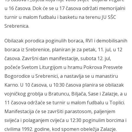
u 16 časova. Dok će se u 17 časova održati memorijalni
turnir u malom fudbalu i basketu na terenu JU SŠC
Srebrenica.
Obilazak porodica poginulih boraca, RVI i demobilisanih
boraca iz Srebrenice, planiran je za petak, 11. jul, u 12
časova. Završni dan manifestacije, subota 12. jul,
počeće Svetom Liturgijom u hramu Pokrova Presvete
Bogorodice u Srebrenici, a nastavlja se u manastiru
Karno. U 10 časova, u 10:30 časova planira se obilazak
vojničkog groblja u Bratuncu, Biljača, Sase i Zalazje, a u
11 časova održaće se turnir u malom fudbalu u Toplici.
Manifestacija će se završiti parastosom, paljenjem
svijeća i polaganjem cvijeća u 12:30 poginulim borcima i
civilima 1992. godine, kod spomen obeležja Zalazje.