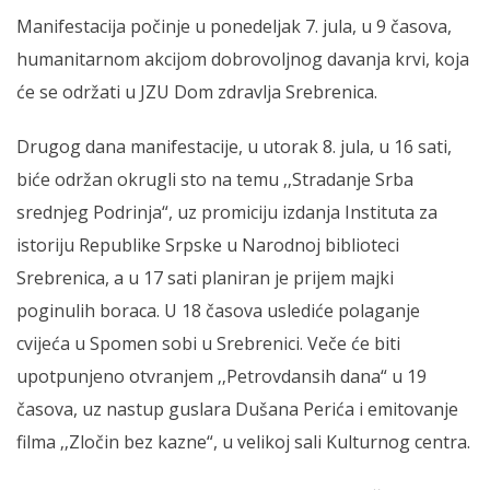
Manifestacija počinje u ponedeljak 7. jula, u 9 časova,
humanitarnom akcijom dobrovoljnog davanja krvi, koja
će se održati u JZU Dom zdravlja Srebrenica.
Drugog dana manifestacije, u utorak 8. jula, u 16 sati,
biće održan okrugli sto na temu ‚‚Stradanje Srba
srednjeg Podrinja“, uz promiciju izdanja Instituta za
istoriju Republike Srpske u Narodnoj biblioteci
Srebrenica, a u 17 sati planiran je prijem majki
poginulih boraca. U 18 časova uslediće polaganje
cvijeća u Spomen sobi u Srebrenici. Veče će biti
upotpunjeno otvranjem ‚‚Petrovdansih dana“ u 19
časova, uz nastup guslara Dušana Perića i emitovanje
filma ‚‚Zločin bez kazne“, u velikoj sali Kulturnog centra.