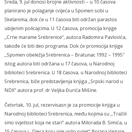
Sreda, 9. jul donosi brojne aktivnosti – u 10 časova
planirano je polaganje cvijeća u Spomen sobi u
Skelanima, dok će u 11 časova biti održan parastos
ubijenim policajcima. U 12 časova, promocija knjige
‚‚Crne marame Srebrenice“, autora Radomira Pavlovića,
takođe će biti deo programa. Dok će promocija knjige
‚‚Spomen obeležja Srebrenica – Bratunac 1992 – 1995″
istog autora biti održana u 17 časova, u Narodnoj
biblioteci Srebrenica. U 18 časova, u Narodnoj biblioteci
Srebrenica, biže predstavljenja knjiga ‚‚Srpski narod u
NDX“ autora prof. dr Veljka Đurića Mišine.
Četvrtak, 10. jul, rezervisasn je za promocije knjiga u
Narodnoj biblioteci Srebrenica, među kojima su ‚‚Tražili
smo svjetlost koja ne stari“ autora Milorada B. Simića, u
15 časova i ‚‚Djeca koju nije volio svijet“ Bojana Vegare