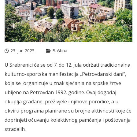
23. jun 2025.
Baština
U Srebrenici će se od 7. do 12. jula održati tradicionalna
kulturno-sportska manifestacija „Petrovdanski dani“,
koja se organizuje u znak sjećanja na srpske žrtve
ubijene na Petrovdan 1992. godine. Ovaj događaj
okuplja građane, preživjele i njihove porodice, a u
okviru programa planirane su brojne aktivnosti koje će
doprinjeti očuvanju kolektivnog pamćenja i poštovanja
stradalih.