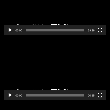
00:00
19:26
Pregledač
video
zapisa
00:00
00:35