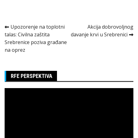
Kretanje
Upozorenje na toplotni
Akcija dobrovoljnog
talas: Civilna zaštita
davanje krvi u Srebrenici
članka
Srebrenice poziva građane
na oprez
RFE PERSPEKTIVA
Pregledač
video
zapisa