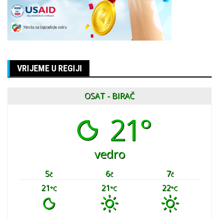
VRIJEME U REGIJI
OSAT - BIRAČ
21°
vedro
5
6
7
č
č
č
21
21
22
°C
°C
°C