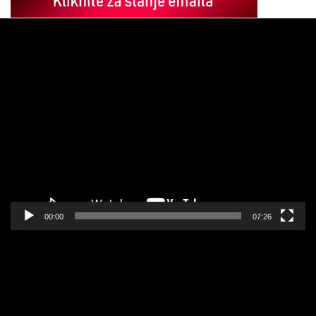
Pregledač
video
zapisa
00:00
07:26
Pregledač
video
zapisa