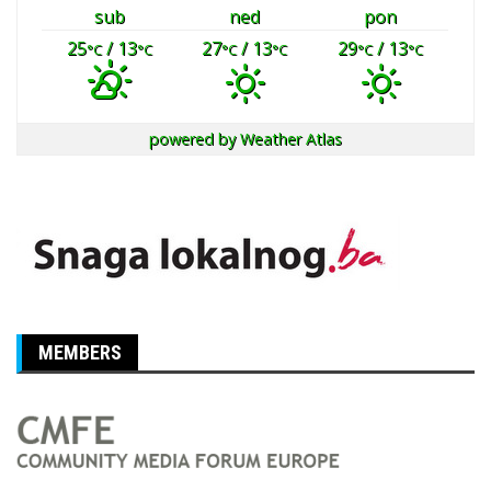
sub
ned
pon
25
/ 13
27
/ 13
29
/ 13
°C
°C
°C
°C
°C
°C
powered by
Weather Atlas
MEMBERS