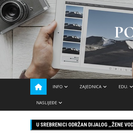
Skip
to
content
P
INFO
ZAJEDNICA
EDU.
NASLIJEĐE
U SREBRENICI ODRŽAN DIJALOG ‚‚ŽENE VOD