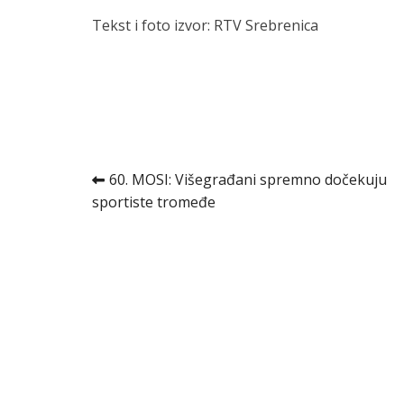
Tekst i foto izvor: RTV Srebrenica
Kretanje
60. MOSI: Višegrađani spremno dočekuju
sportiste tromeđe
članka