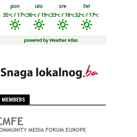
pon
uto
sre
čet
35
/ 17
36
/ 19
33
/ 18
32
/ 17
°C
°C
°C
°C
°C
°C
°C
°C
powered by
Weather Atlas
MEMBERS