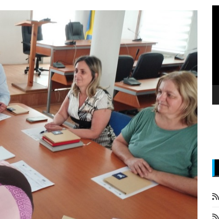
P
v
z