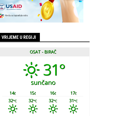
VRIJEME U REGIJI
OSAT - BIRAČ
31°
sunčano
14
15
16
17
č
č
č
č
32
32
32
31
°C
°C
°C
°C