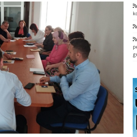
k
p
g