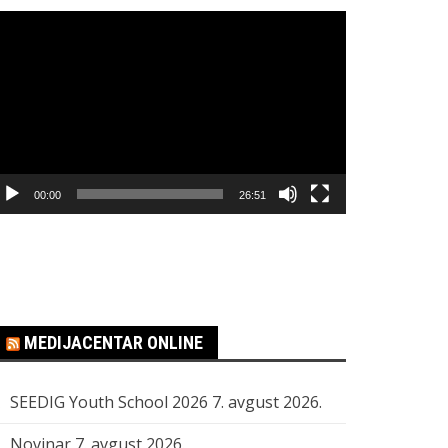
regledač
ideo
apisa
00:00
26:51
MEDIJACENTAR ONLINE
SEEDIG Youth School 2026
7. avgust 2026.
Novinar
7. avgust 2026.