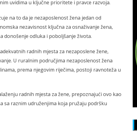
im uvidima u ključne prioritete i pravce razvoja.
zuje na to da je nezaposlenost žena jedan od
ekonomska nezavisnost ključna za osnaživanje žena,
 donošenje odluka i poboljšanje života.
 adekvatnih radnih mjesta za nezaposlene žene,
zovanje. U ruralnim područjima nezaposlenost žena
dinama, prema njegovim riječima, postoji ravnoteža u
alaženju radnih mjesta za žene, prepoznajući ovo kao
ja sa raznim udruženjima koja pružaju podršku