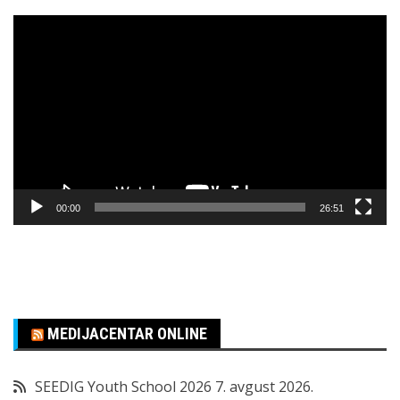
Pregledač
video
zapisa
00:00
26:51
MEDIJACENTAR ONLINE
SEEDIG Youth School 2026
7. avgust 2026.