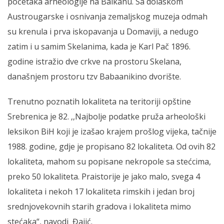
početaka arheologije na Balkanu. Sa dolaskom
Austrougarske i osnivanja zemaljskog muzeja odmah
su krenula i prva iskopavanja u Domaviji, a nedugo
zatim i u samim Skelanima, kada je Karl Pač 1896.
godine istražio dve crkve na prostoru Skelana,
današnjem prostoru tzv Babaanikino dvorište.
Trenutno poznatih lokaliteta na teritoriji opštine
Srebrenica je 82. ‚‚Najbolje podatke pruža arheološki
leksikon BiH koji je izašao krajem prošlog vijeka, tačnije
1988. godine, gdje je propisano 82 lokaliteta. Od ovih 82
lokaliteta, mahom su popisane nekropole sa stećcima,
preko 50 lokaliteta. Praistorije je jako malo, svega 4
lokaliteta i nekoh 17 lokaliteta rimskih i jedan broj
srednjovekovnih starih gradova i lokaliteta mimo
stećaka“, navodi Đajić.