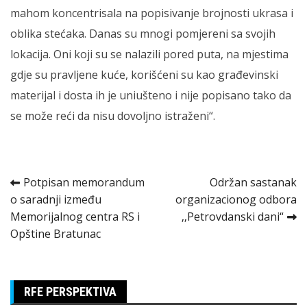
mahom koncentrisala na popisivanje brojnosti ukrasa i
oblika stećaka. Danas su mnogi pomjereni sa svojih
lokacija. Oni koji su se nalazili pored puta, na mjestima
gdje su pravljene kuće, korišćeni su kao građevinski
materijal i dosta ih je uniušteno i nije popisano tako da
se može reći da nisu dovoljno istraženi“.
Kretanje
Potpisan memorandum
Održan sastanak
o saradnji između
organizacionog odbora
članka
Memorijalnog centra RS i
‚‚Petrovdanski dani“
Opštine Bratunac
RFE PERSPEKTIVA