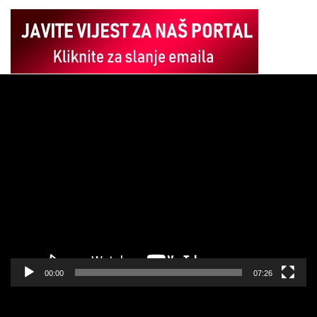
Pregledač
video
zapisa
00:00
07:26
Pregledač