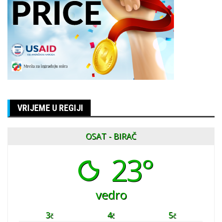
VRIJEME U REGIJI
OSAT - BIRAČ
23°
vedro
3
4
5
č
č
č