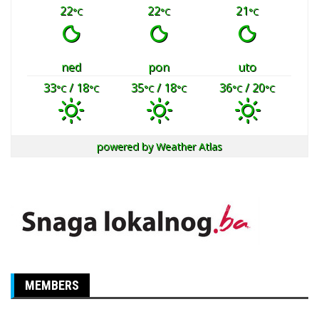
22
22
21
°C
°C
°C
ned
pon
uto
33
/ 18
35
/ 18
36
/ 20
°C
°C
°C
°C
°C
°C
powered by
Weather Atlas
MEMBERS