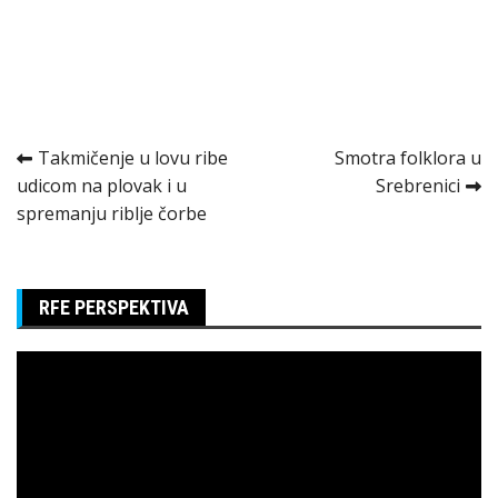
Kretanje
Takmičenje u lovu ribe
Smotra folklora u
udicom na plovak i u
Srebrenici
članka
spremanju riblje čorbe
RFE PERSPEKTIVA
Pregledač
video
zapisa