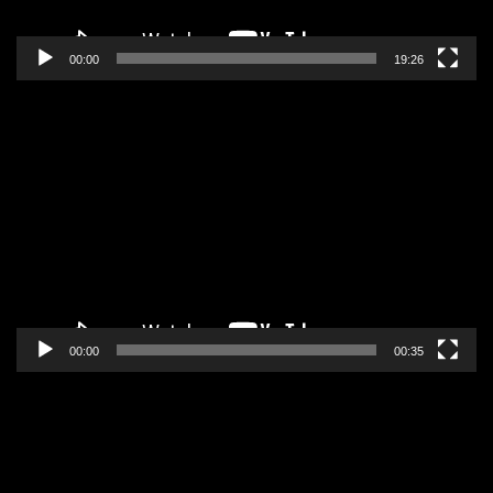
00:00
19:26
Pregledač
video
zapisa
00:00
00:35
Pregledač
video
zapisa