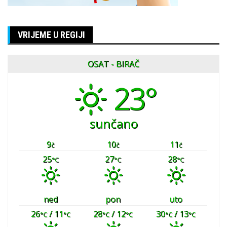
VRIJEME U REGIJI
OSAT - BIRAČ
23°
sunčano
9
10
11
č
č
č
25
27
28
°C
°C
°C
ned
pon
uto
26
/ 11
28
/ 12
30
/ 13
°C
°C
°C
°C
°C
°C