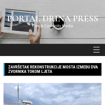
Skip
to
content
PORTAL DRINA PRESS
Civic & Comunity Media
ZAVRŠETAK REKONSTRUKCIJE MOSTA IZMEĐU DVA
ZVORNIKA TOKOM LJETA