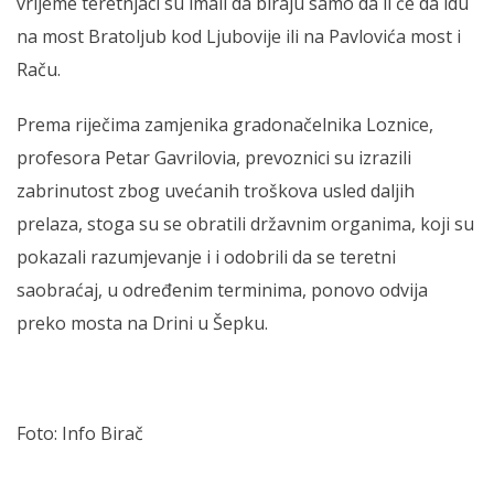
vrijeme teretnjaci su imali da biraju samo da li će da idu
na most Bratoljub kod Ljubovije ili na Pavlovića most i
Raču.
Prema riječima zamjenika gradonačelnika Loznice,
profesora Petar Gavrilovia, prevoznici su izrazili
zabrinutost zbog uvećanih troškova usled daljih
prelaza, stoga su se obratili državnim organima, koji su
pokazali razumjevanje i i odobrili da se teretni
saobraćaj, u određenim terminima, ponovo odvija
preko mosta na Drini u Šepku.
Foto: Info Birač