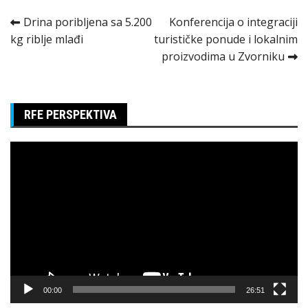
Kretanje
Drina poribljena sa 5.200
Konferencija o integraciji
kg riblje mlađi
turističke ponude i lokalnim
članka
proizvodima u Zvorniku
RFE PERSPEKTIVA
Pregledač
video
zapisa
00:00
26:51