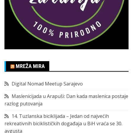
MREŽA MIRA
Digital Nomad Meetup Sarajevo
Maslenicijada u Arapuši: Dan kada maslenica postaje
razlog putovanja
14. Tuzlanska biciklijada – Jedan od najvećih
rekreativnih biciklističkih događaja u BiH vraća se 30.
avgusta