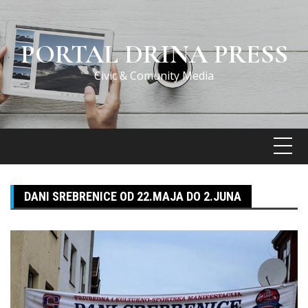
Skip
to
content
PORTAL DRINA PRESS
Civic & Comunity Media
DANI SREBRENICE OD 22.MAJA DO 2.JUNA