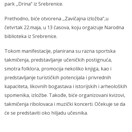
park ‚‚Drina“ iz Srebrenice.
Prethodno, biće otvorena ‚‚Zavičajna izložba“,u
četvrtak 22.maja, u 13 časova, koju orgaizuje Narodna
biblioteka iz Srebrenice.
Tokom manifestacije, planirana su razna sportska
takmičenja, predstavljanje učeničkih postignuća,
smotra folklora, promocija nekoliko knjiga, kao i
predstavljanje turističkih potencijala i privrednih
kapaciteta, likovnih bogastava i istorijskih i arheoloških
spomenika, izložbe. Takođe, biće organizovani kvizovi,
takmičenja ribolovaca i muzički koncerti. Očekuje se da
će se predstaviti oko hiljadu učesnika.