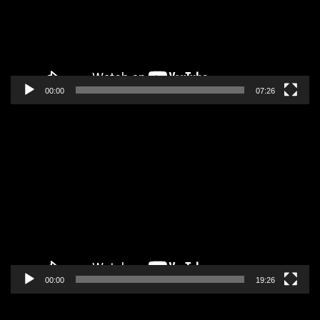
00:00
07:26
Pregledač
video
zapisa
00:00
19:26