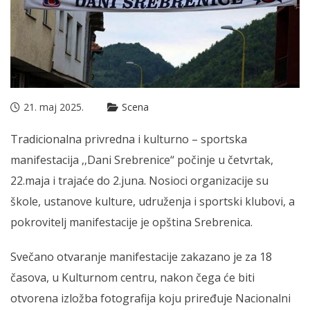
21. maj 2025.
Scena
Tradicionalna privredna i kulturno – sportska
manifestacija ‚‚Dani Srebrenice“ počinje u četvrtak,
22.maja i trajaće do 2.juna. Nosioci organizacije su
škole, ustanove kulture, udruženja i sportski klubovi, a
pokrovitelj manifestacije je opština Srebrenica.
Svečano otvaranje manifestacije zakazano je za 18
časova, u Kulturnom centru, nakon čega će biti
otvorena izložba fotografija koju priređuje Nacionalni