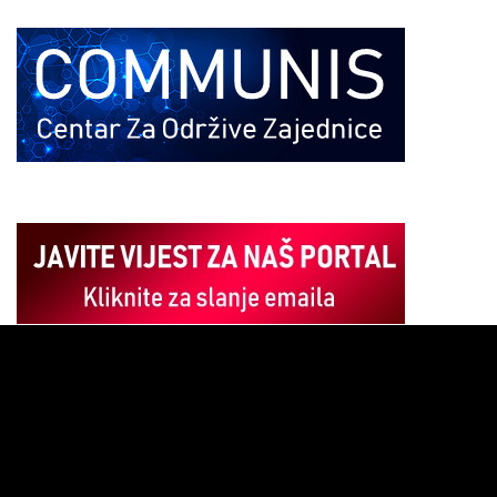
Pregledač
video
zapisa