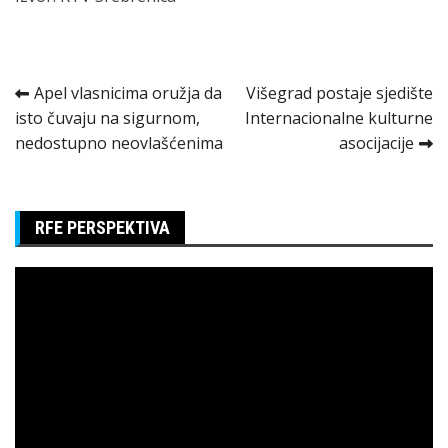
Kretanje
Apel vlasnicima oružja da
Višegrad postaje sjedište
isto čuvaju na sigurnom,
Internacionalne kulturne
članka
nedostupno neovlašćenima
asocijacije
RFE PERSPEKTIVA
Pregledač
video
zapisa