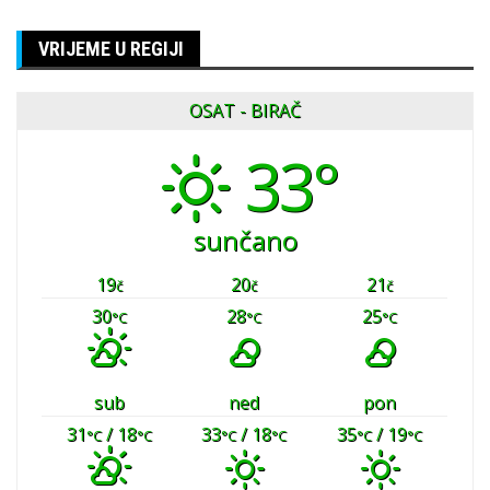
VRIJEME U REGIJI
OSAT - BIRAČ
33°
sunčano
19
20
21
č
č
č
30
28
25
°C
°C
°C
sub
ned
pon
31
/ 18
33
/ 18
35
/ 19
°C
°C
°C
°C
°C
°C