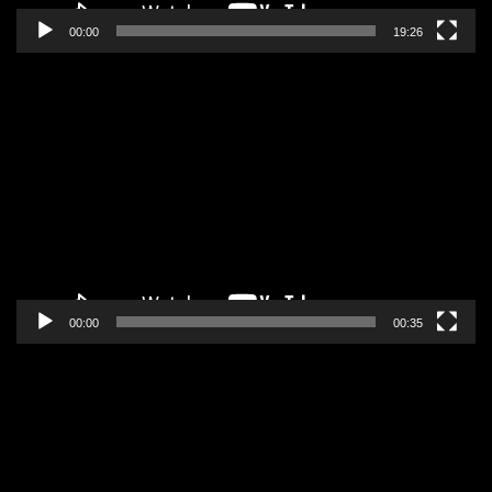
00:00
19:26
Pregledač
video
zapisa
00:00
00:35
Pregledač
video
zapisa