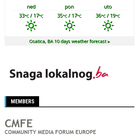
ned
pon
uto
33
/ 17
35
/ 17
36
/ 19
°C
°C
°C
°C
°C
°C
Osatica, BA
10 days weather forecast ▸
MEMBERS