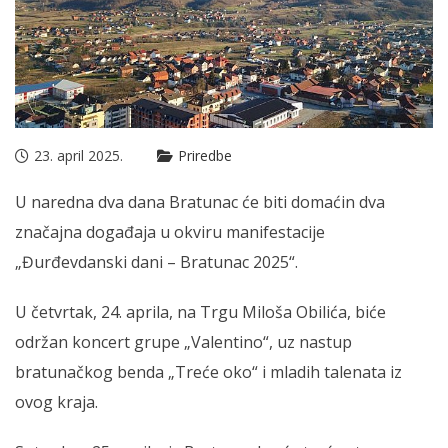
23. april 2025.
Priredbe
U naredna dva dana Bratunac će biti domaćin dva
značajna događaja u okviru manifestacije
„Đurđevdanski dani – Bratunac 2025“.
U četvrtak, 24. aprila, na Trgu Miloša Obilića, biće
održan koncert grupe „Valentino“, uz nastup
bratunačkog benda „Treće oko“ i mladih talenata iz
ovog kraja.