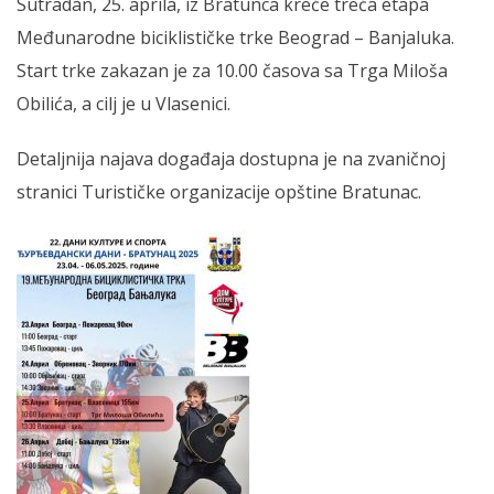
Sutradan, 25. aprila, iz Bratunca kreće treća etapa
Međunarodne biciklističke trke Beograd – Banjaluka.
Start trke zakazan je za 10.00 časova sa Trga Miloša
Obilića, a cilj je u Vlasenici.
Detaljnija najava događaja dostupna je na zvaničnoj
stranici Turističke organizacije opštine Bratunac.