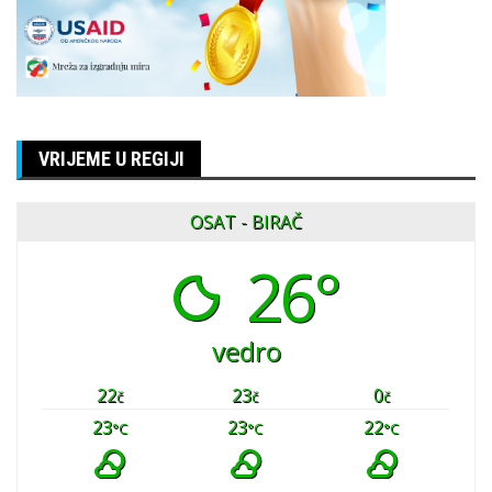
VRIJEME U REGIJI
OSAT - BIRAČ
26°
vedro
22
23
0
č
č
č
23
23
22
°C
°C
°C