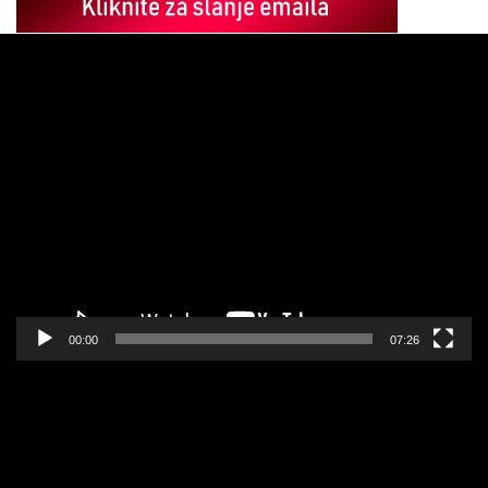
Pregledač
video
zapisa
00:00
07:26
Pregledač
video
zapisa