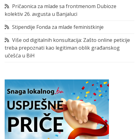
Pričaonica za mlade sa frontmenom Dubioze
kolektiv 26. avgusta u Banjaluci
Stipendije Fonda za mlade feministkinje
Više od digitalnih konsultacija: Zašto online peticije
treba prepoznati kao legitiman oblik građanskog
učešća u BiH