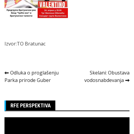
Izvor:TO Bratunac
Kretanje
Odluka o proglašenju
Skelani: Obustava
Parka prirode Guber
vodosnabdevanja
članka
RFE PERSPEKTIVA
Pregledač
video