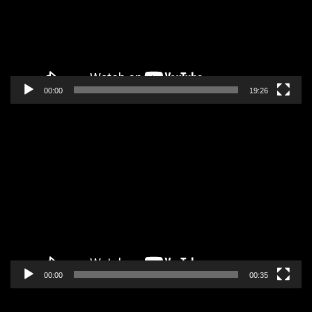
00:00
19:26
Pregledač
video
zapisa
00:00
00:35