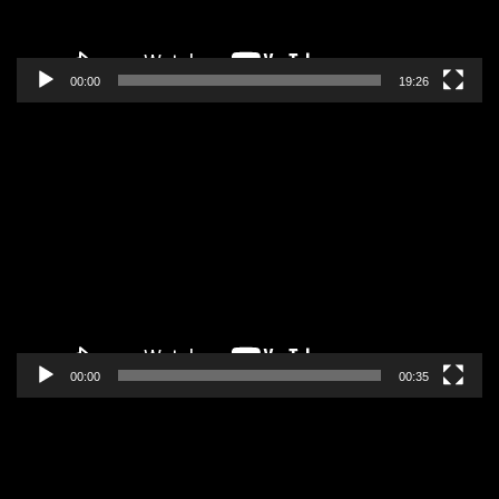
00:00
19:26
Pregledač
video
zapisa
00:00
00:35
Pregledač
video