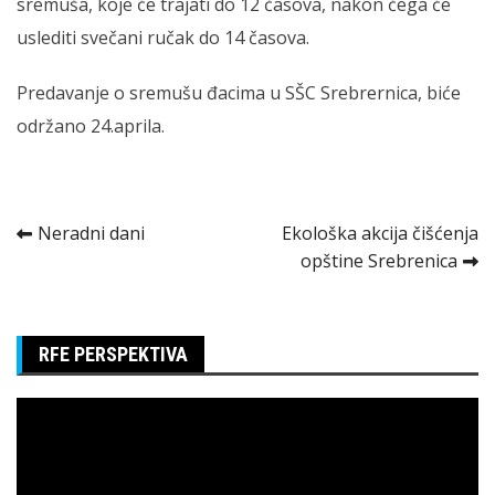
sremuša, koje će trajati do 12 časova, nakon čega će
uslediti svečani ručak do 14 časova.
Predavanje o sremušu đacima u SŠC Srebrernica, biće
održano 24.aprila.
Kretanje
Neradni dani
Ekološka akcija čišćenja
opštine Srebrenica
članka
RFE PERSPEKTIVA
Pregledač
video
zapisa