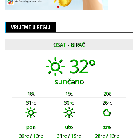
VRIJEME U REGIJI
OSAT - BIRAČ
32°
sunčano
18
19
20
č
č
č
31
30
26
°C
°C
°C
pon
uto
sre
30
/ 13
31
/ 15
28
/ 13
°C
°C
°C
°C
°C
°C