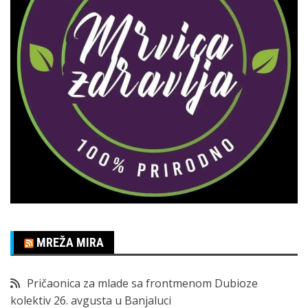
MREŽA MIRA
Pričaonica za mlade sa frontmenom Dubioze
kolektiv 26. avgusta u Banjaluci