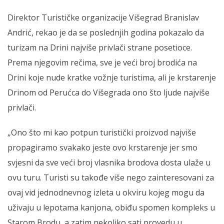
Direktor Turističke organizacije Višegrad Branislav
Andrić, rekao je da se poslednjih godina pokazalo da
turizam na Drini najviše privlači strane posetioce.
Prema njegovim rečima, sve je veći broj brodića na
Drini koje nude kratke vožnje turistima, ali je krstarenje
Drinom od Perućca do Višegrada ono što ljude najviše
privlači.
„Ono što mi kao potpun turistički proizvod najviše
propagiramo svakako jeste ovo krstarenje jer smo
svjesni da sve veći broj vlasnika brodova dosta ulaže u
ovu turu. Turisti su takođe više nego zainteresovani za
ovaj vid jednodnevnog izleta u okviru kojeg mogu da
uživaju u lepotama kanjona, obiđu spomen kompleks u
Starom Brodu, a zatim nekoliko sati provedu u