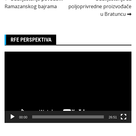
Kretanje
Ramazanskog bajrama
poljoprivredne proizvođače
članka
u Bratuncu
RFE PERSPEKTIVA
Pregledač
video
zapisa
00:00
26:51