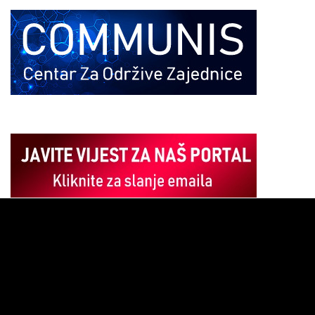
Pregledač
video
zapisa