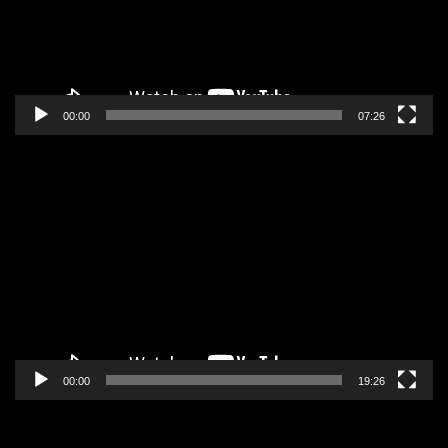
00:00
07:26
Pregledač
video
zapisa
00:00
19:26
Pregledač