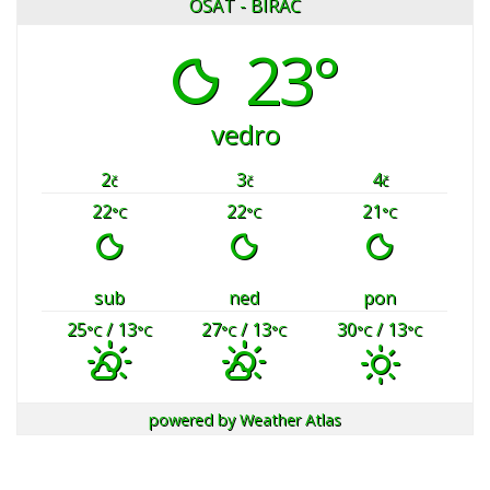
OSAT - BIRAČ
23°
vedro
2
3
4
č
č
č
22
22
21
°C
°C
°C
sub
ned
pon
25
/ 13
27
/ 13
30
/ 13
°C
°C
°C
°C
°C
°C
powered by
Weather Atlas