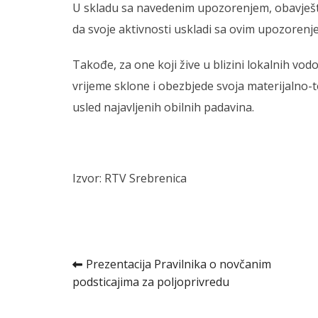
U skladu sa navedenim upozorenjem, obavješt
da svoje aktivnosti uskladi sa ovim upozorenj
Takođe, za one koji žive u blizini lokalnih vo
vrijeme sklone i obezbjede svoja materijalno-t
usled najavljenih obilnih padavina.
Izvor: RTV Srebrenica
Kretanje
Prezentacija Pravilnika o novčanim
podsticajima za poljoprivredu
članka