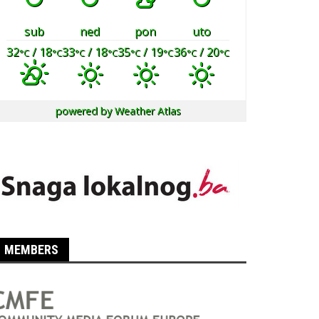
sub
ned
pon
uto
32
/ 18
33
/ 18
35
/ 19
36
/ 20
°C
°C
°C
°C
°C
°C
°C
°C
powered by
Weather Atlas
MEMBERS