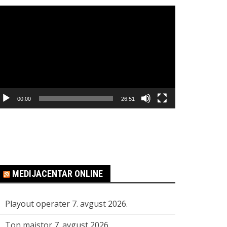
regledač
ideo
apisa
00:00
26:51
MEDIJACENTAR ONLINE
Playout operater
7. avgust 2026.
Ton majstor
7. avgust 2026.