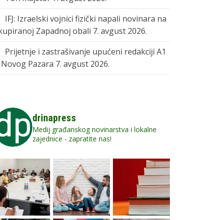
IFJ: Izraelski vojnici fizički napali novinara na
kupiranoj Zapadnoj obali
7. avgust 2026.
Prijetnje i zastrašivanje upućeni redakciji A1
z Novog Pazara
7. avgust 2026.
drinapress
Medij građanskog novinarstva i lokalne
zajednice - zapratite nas!