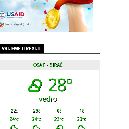
VRIJEME U REGIJI
OSAT - BIRAČ
28°
vedro
22
23
0
1
č
č
č
č
24
24
23
23
°C
°C
°C
°C