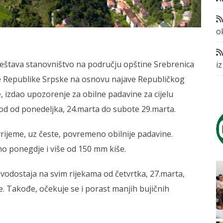
o
vještava stanovništvo na području opštine Srebrenica
i
ite Republike Srpske na osnovu najave Republičkog
izdao upozorenje za obilne padavine za cijelu
od od ponedeljka, 24.marta do subote 29.marta.
ijeme, uz česte, povremeno obilnije padavine.
o ponegdje i više od 150 mm kiše.
vodostaja na svim rijekama od četvrtka, 27.marta,
e. Takođe, očekuje se i porast manjih bujičnih