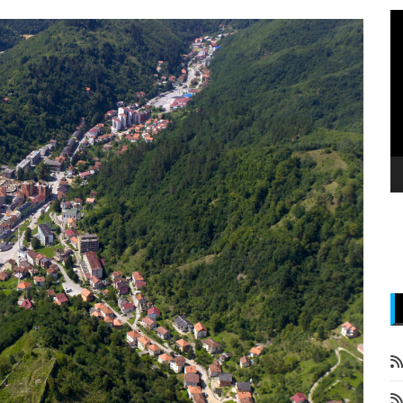
P
v
z