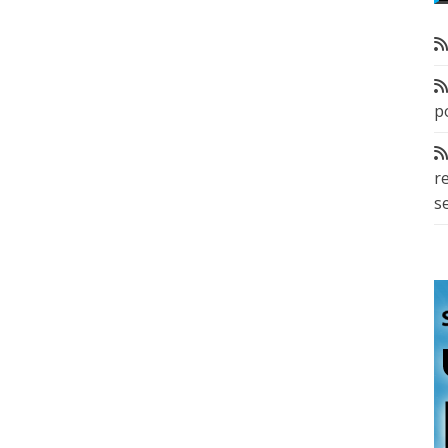
p
r
s