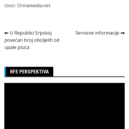
Izvor: Drinamedia.net
Kretanje
U Republici Srpskoj
Servisne informacije
povećan broj oboljelih od
članka
upale pluća
RFE PERSPEKTIVA
Pregledač
video
zapisa