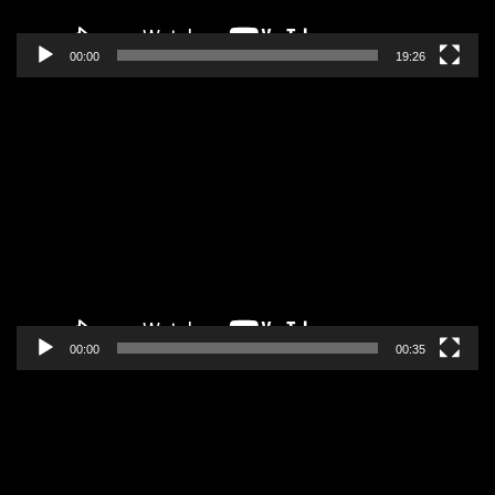
00:00
19:26
Pregledač
video
zapisa
00:00
00:35
Pregledač
video
zapisa