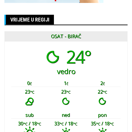
VRIJEME U REGIJI
OSAT - BIRAČ
24°
vedro
0
1
2
č
č
č
23
23
22
°C
°C
°C
sub
ned
pon
30
/ 18
33
/ 18
35
/ 18
°C
°C
°C
°C
°C
°C