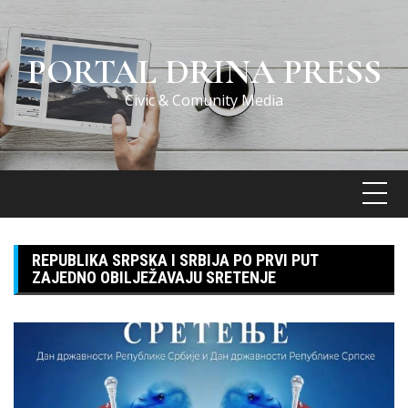
Skip
to
content
PORTAL DRINA PRESS
Civic & Comunity Media
REPUBLIKA SRPSKA I SRBIJA PO PRVI PUT
ZAJEDNO OBILJEŽAVAJU SRETENJE