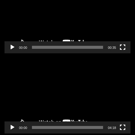
zapisa
00:00
00:35
Pregledač
video
zapisa
00:00
04:18