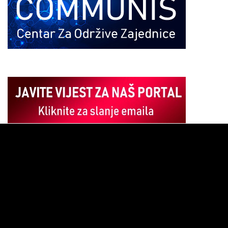
Pregledač
video
zapisa