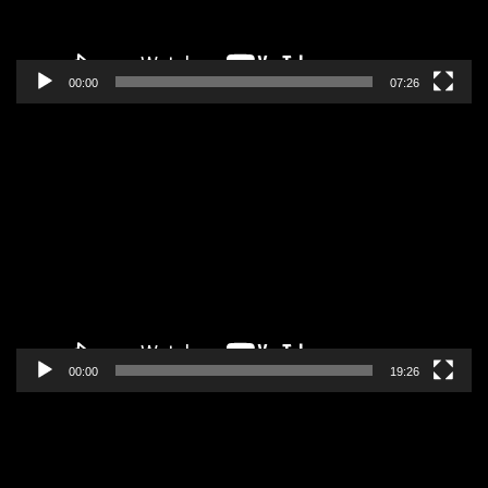
00:00
07:26
Pregledač
video
zapisa
00:00
19:26
Pregledač
video