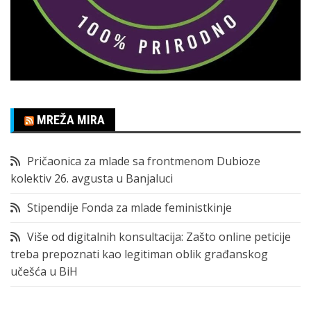
MREŽA MIRA
Pričaonica za mlade sa frontmenom Dubioze
kolektiv 26. avgusta u Banjaluci
Stipendije Fonda za mlade feministkinje
Više od digitalnih konsultacija: Zašto online peticije
treba prepoznati kao legitiman oblik građanskog
učešća u BiH