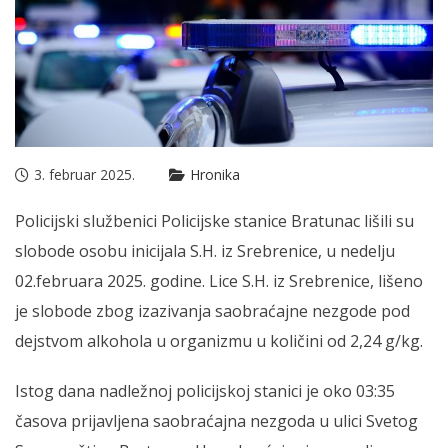
3. februar 2025.
Hronika
Policijski službenici Policijske stanice Bratunac lišili su
slobode osobu inicijala S.H. iz Srebrenice, u nedelju
02.februara 2025. godine. Lice S.H. iz Srebrenice, lišeno
je slobode zbog izazivanja saobraćajne nezgode pod
dejstvom alkohola u organizmu u količini od 2,24 g/kg.
Istog dana nadležnoj policijskoj stanici je oko 03:35
časova prijavljena saobraćajna nezgoda u ulici Svetog