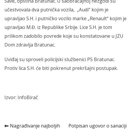
Save, opština Bratunac. U saobraćajnoj nezgodi su
učestvovala dva putnička vozila, „Audi” kojim je
upravljao S.H. i putničko vozilo marke „Renault“ kojim je
upravljao M.Đ. iz Republike Srbije. Lice S.H. je tom
prilikom zadobilo povrede koje su konstatovane u JZU
Dom zdravlja Bratunac.
Uviđaj su sproveli policijski službenici PS Bratunac.
Protiv lica S.H. će biti pokrenut prekršajni postupak.
Izvor: InfoBirač
Kretanje
Nagrađivanje najboljih
Potpisan ugovor o sanaciji