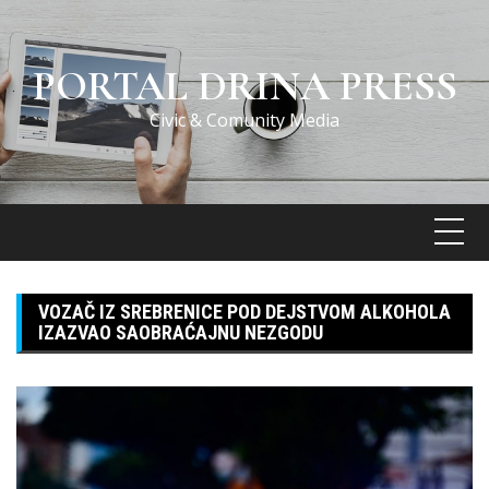
Skip
to
content
PORTAL DRINA PRESS
Civic & Comunity Media
VOZAČ IZ SREBRENICE POD DEJSTVOM ALKOHOLA
IZAZVAO SAOBRAĆAJNU NEZGODU