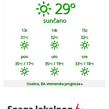
29°
sunčano
13
14
15
č
č
č
31
32
32
°C
°C
°C
pon
uto
sre
35
/ 17
35
/ 19
33
/ 18
°C
°C
°C
°C
°C
°C
Osatica, BA
vremenska prognoza ▸