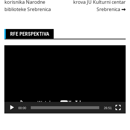
korisnika Narodne
krova JU Kulturni centar
članka
biblioteke Srebrenica
Srebrenica
RFE PERSPEKTIVA
Pregledač
video
zapisa
00:00
26:51