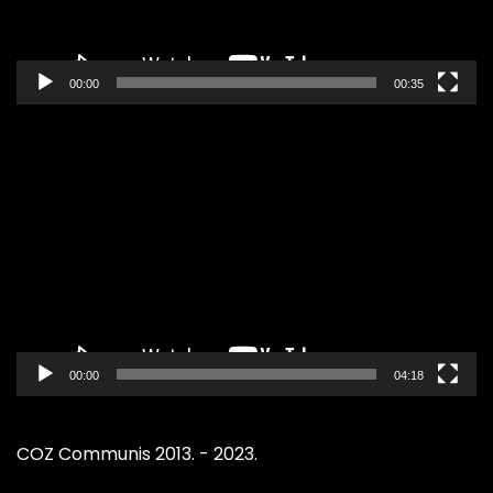
00:00
00:35
Pregledač
video
zapisa
00:00
04:18
COZ Communis 2013. - 2023.