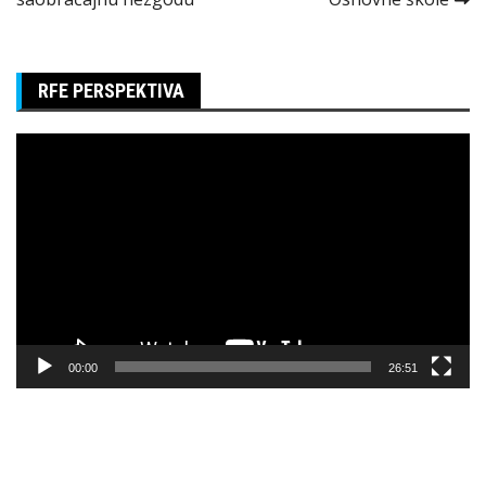
RFE PERSPEKTIVA
Pregledač
video
zapisa
00:00
26:51