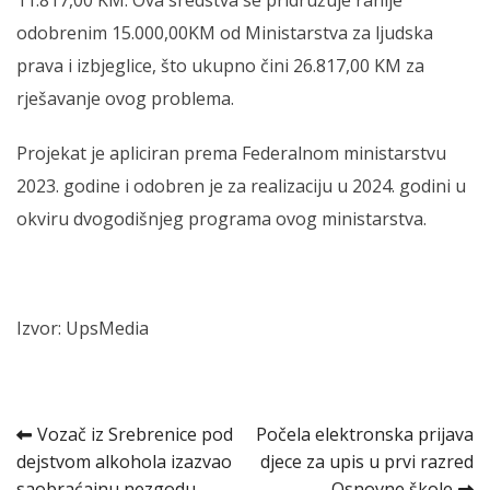
11.817,00 KM. Ova sredstva se pridružuje ranije
odobrenim 15.000,00KM od Ministarstva za ljudska
prava i izbjeglice, što ukupno čini 26.817,00 KM za
rješavanje ovog problema.
Projekat je apliciran prema Federalnom ministarstvu
2023. godine i odobren je za realizaciju u 2024. godini u
okviru dvogodišnjeg programa ovog ministarstva.
Izvor: UpsMedia
Kretanje
Vozač iz Srebrenice pod
Počela elektronska prijava
dejstvom alkohola izazvao
djece za upis u prvi razred
članka
saobraćajnu nezgodu
Osnovne škole