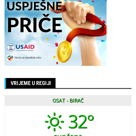
VRIJEME U REGIJI
OSAT - BIRAČ
32°