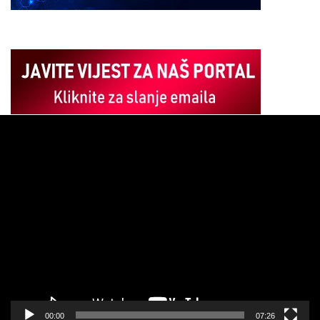
Pregledač
video
zapisa
00:00
07:26