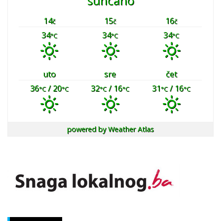
sunčano
14
15
16
č
č
č
34
34
34
°C
°C
°C
uto
sre
čet
36
/ 20
32
/ 16
31
/ 16
°C
°C
°C
°C
°C
°C
powered by
Weather Atlas