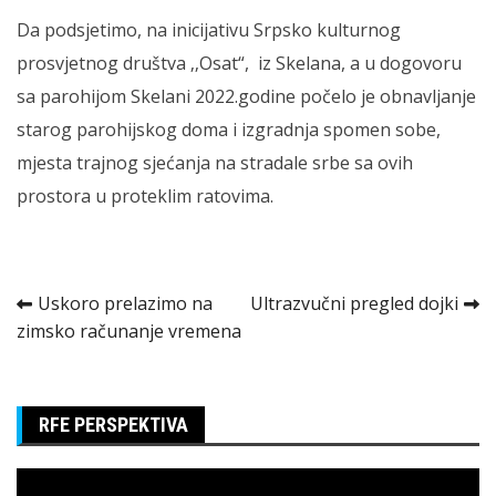
Da podsjetimo, na inicijativu Srpsko kulturnog
prosvjetnog društva ‚‚Osat“, iz Skelana, a u dogovoru
sa parohijom Skelani 2022.godine počelo je obnavljanje
starog parohijskog doma i izgradnja spomen sobe,
mjesta trajnog sjećanja na stradale srbe sa ovih
prostora u proteklim ratovima.
Kretanje
Uskoro prelazimo na
Ultrazvučni pregled dojki
zimsko računanje vremena
članka
RFE PERSPEKTIVA
Pregledač