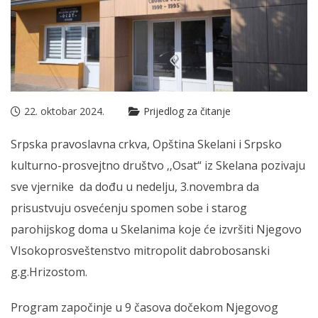
22. oktobar 2024.
Prijedlog za čitanje
Srpska pravoslavna crkva, Opština Skelani i Srpsko
kulturno-prosvejtno društvo ‚‚Osat“ iz Skelana pozivaju
sve vjernike da dođu u nedelju, 3.novembra da
prisustvuju osvećenju spomen sobe i starog
parohijskog doma u Skelanima koje će izvršiti Njegovo
VIsokoprosveštenstvo mitropolit dabrobosanski
g.g.Hrizostom.
Program započinje u 9 časova dočekom Njegovog