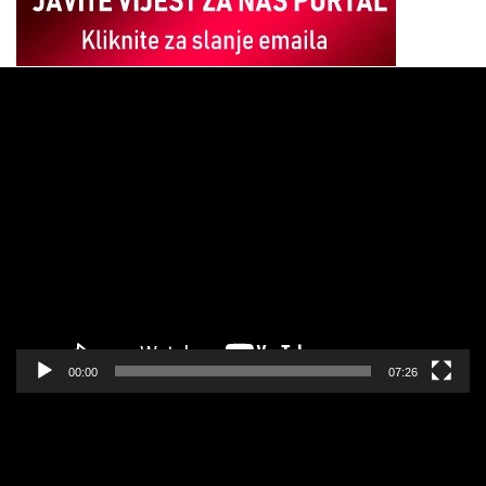
Pregledač
video
zapisa
00:00
07:26
Pregledač
video