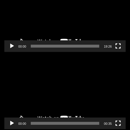
zapisa
00:00
19:26
Pregledač
video
zapisa
00:00
00:35