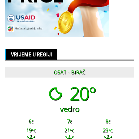
VRIJEME U REGIJI
OSAT - BIRAČ
20°
vedro
6
7
8
č
č
č
19
21
23
°C
°C
°C