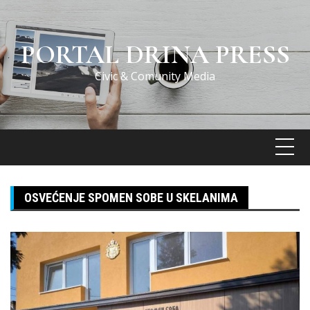
Skip
to
content
PORTAL DRINA PRESS
Civic & Comunity Media
OSVEĆENJE SPOMEN SOBE U SKELANIMA