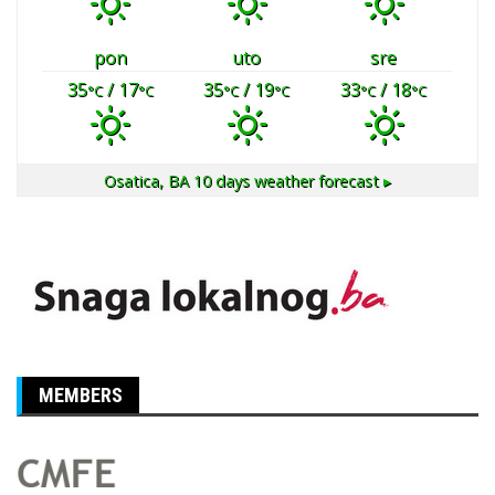
pon
uto
sre
35
/ 17
35
/ 19
33
/ 18
°C
°C
°C
°C
°C
°C
Osatica, BA
10 days weather forecast ▸
MEMBERS