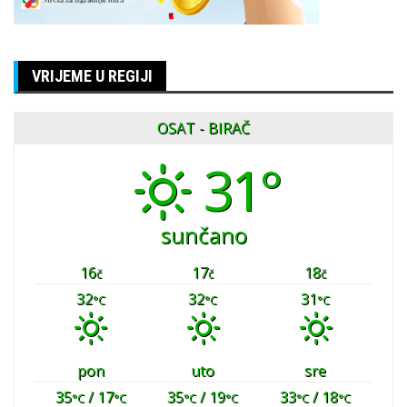
VRIJEME U REGIJI
OSAT - BIRAČ
31°
sunčano
16
17
18
č
č
č
32
32
31
°C
°C
°C
pon
uto
sre
35
/ 17
35
/ 19
33
/ 18
°C
°C
°C
°C
°C
°C