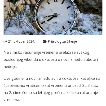
21. oktobar 2024.
Prijedlog za čitanje
Na zimsko računanje vremena prelazi se svakog
poslednjeg vikenda u oktobru u noći između subote i
nedelje.
Ove godine, u noći između 26. i 27.oktobra, kazaljke na
časovnicima vratićemo sat vremena unazad. Sa 3 sata
na 2, čime ćemo sa letnjeg preći na zimsko računanje
vremena.