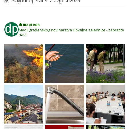
Playout operater
7. avgust 2026.
drinapress
Medij građanskog novinarstva i lokalne zajednice - zapratite
nas!