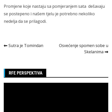
Promjene koje nastaju sa pomjeranjem sata dešavaju
se postepeno i našem tjelu je potrebno nekoliko
nedelja da se prilagodi.
Kretanje
Sutra je Tomindan
Osvećenje spomen sobe u
Skelanima
članka
RFE PERSPEKTIVA
Pregledač
video
zapisa