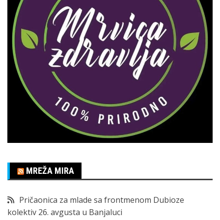
MREŽA MIRA
Pričaonica za mlade sa frontmenom Dubioze
kolektiv 26. avgusta u Banjaluci