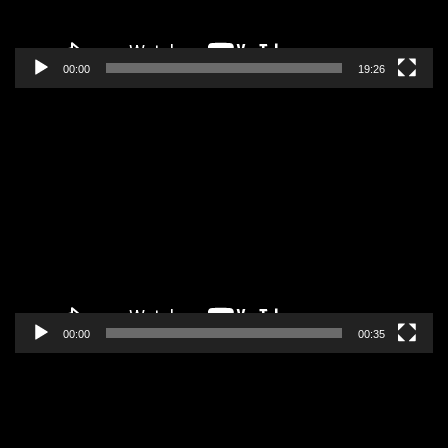
00:00
19:26
Pregledač
video
zapisa
00:00
00:35
Pregledač
video
zapisa