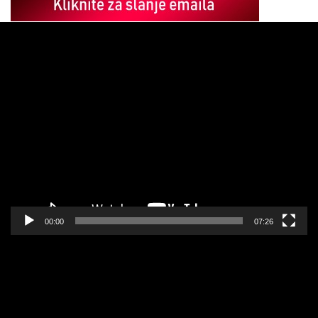
Pregledač
video
zapisa
00:00
07:26
Pregledač
video
zapisa