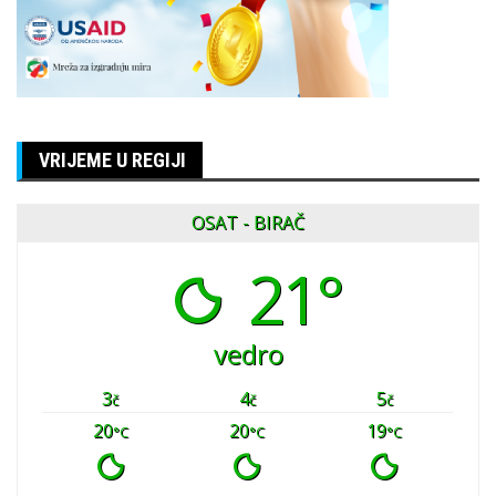
VRIJEME U REGIJI
OSAT - BIRAČ
21°
vedro
3
4
5
č
č
č
20
20
19
°C
°C
°C