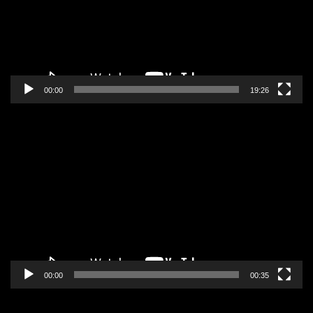
00:00
19:26
Pregledač
video
zapisa
00:00
00:35