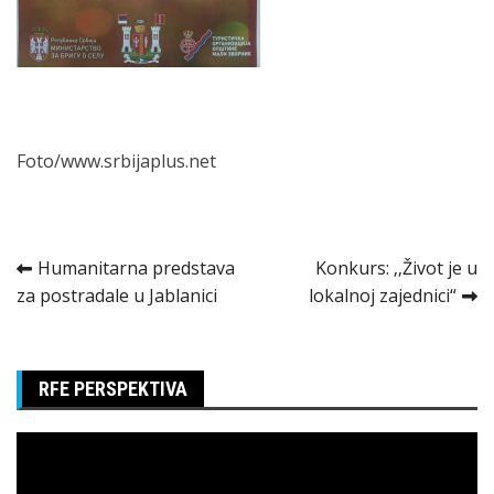
Foto/www.srbijaplus.net
Kretanje
Humanitarna predstava
Konkurs: ‚‚Život je u
za postradale u Jablanici
lokalnoj zajednici“
članka
RFE PERSPEKTIVA
Pregledač
video