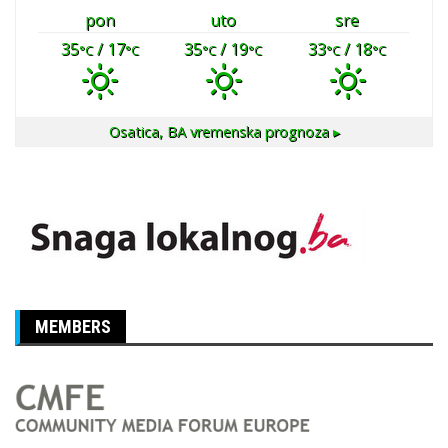
pon
uto
sre
35
/ 17
35
/ 19
33
/ 18
°C
°C
°C
°C
°C
°C
Osatica, BA
vremenska prognoza ▸
MEMBERS