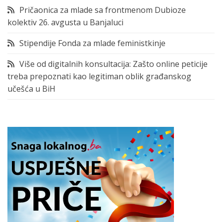
Pričaonica za mlade sa frontmenom Dubioze
kolektiv 26. avgusta u Banjaluci
Stipendije Fonda za mlade feministkinje
Više od digitalnih konsultacija: Zašto online peticije
treba prepoznati kao legitiman oblik građanskog
učešća u BiH