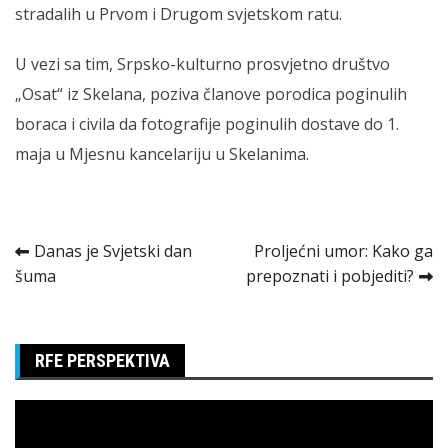
stradalih u Prvom i Drugom svjetskom ratu.
U vezi sa tim, Srpsko-kulturno prosvjetno društvo
„Osat“ iz Skelana, poziva članove porodica poginulih
boraca i civila da fotografije poginulih dostave do 1.
maja u Mjesnu kancelariju u Skelanima.
Kretanje
Danas je Svjetski dan
Proljećni umor: Kako ga
šuma
prepoznati i pobjediti?
članka
RFE PERSPEKTIVA
Pregledač
video