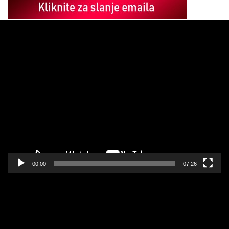
Pregledač
video
zapisa
00:00
07:26
Pregledač
video
zapisa