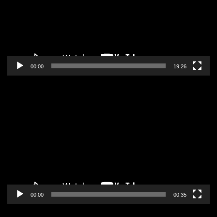
00:00
19:26
Pregledač
video
zapisa
00:00
00:35