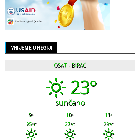
VRIJEME U REGIJI
OSAT - BIRAČ
23°
sunčano
9
10
11
č
č
č
25
27
28
°C
°C
°C