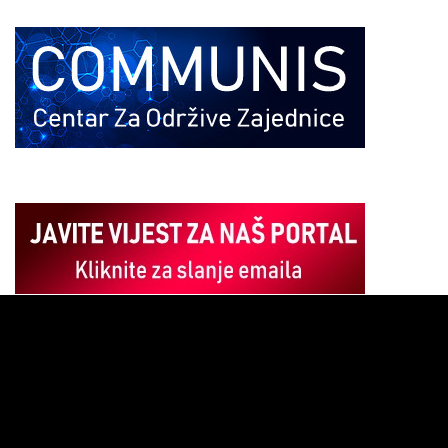
Pregledač
video
zapisa