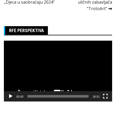
„Djeca u saobraćaju 2024“
uličnih zabavljača
članka
“TrotoArt”
RFE PERSPEKTIVA
Pregledač
video
zapisa
00:00
26:51