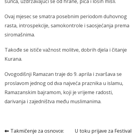
sunca, uzdržavajući se od hrane, pića i loših misli.
Ovaj mjesec se smatra posebnim periodom duhovnog
rasta, introspekcije, samokontrole i saosjećanja prema
siromašnima.
Takođe se ističe važnost molitve, dobrih djela i čitanje
Kurana.
Ovogodišnji Ramazan traje do 9. aprila i zvaršava se
proslavom jednog od dva najveća praznika u islamu,
Ramazanskim bajramom, koji je vrijeme radosti,
darivanja i zajedništva među muslimanima.
Kretanje
Takmičenje za osnovce:
U toku prijave za Festival