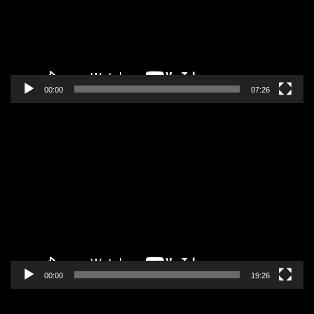
00:00
07:26
Pregledač
video
zapisa
00:00
19:26