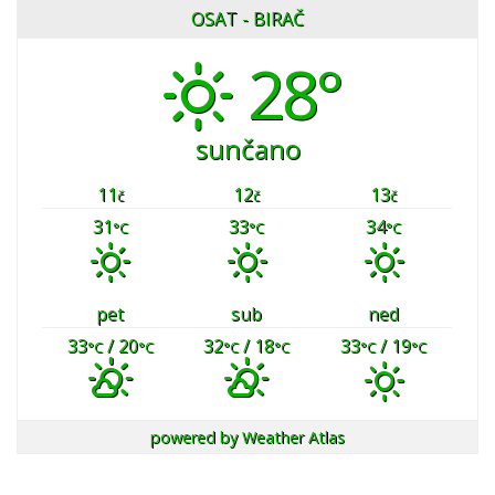
OSAT - BIRAČ
28°
sunčano
11
12
13
č
č
č
31
33
34
°C
°C
°C
pet
sub
ned
33
/ 20
32
/ 18
33
/ 19
°C
°C
°C
°C
°C
°C
powered by
Weather Atlas