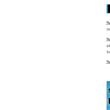
m
e
b