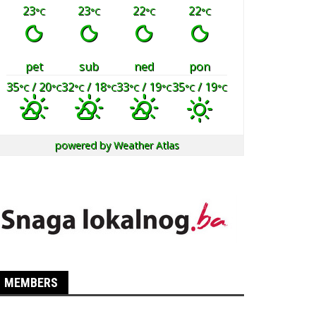
23
23
22
22
°C
°C
°C
°C
pet
sub
ned
pon
35
/ 20
32
/ 18
33
/ 19
35
/ 19
°C
°C
°C
°C
°C
°C
°C
°C
powered by
Weather Atlas
MEMBERS