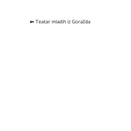
Kretanje
Teatar mladih iz Goražda
članka