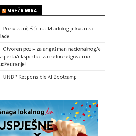
MREŽA MIRA
Poziv za učešće na ‘Mladologiji’ kvizu za
lade
Otvoren poziv za angažman nacionalnog/e
ksperta/ekspertice za rodno odgovorno
udžetiranje!
UNDP Responsible AI Bootcamp