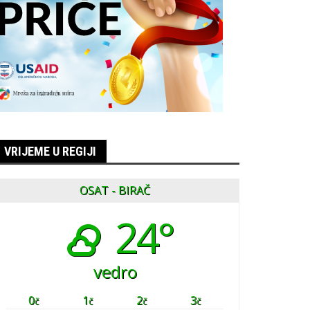
VRIJEME U REGIJI
OSAT - BIRAČ
24°
vedro
0
1
2
3
č
č
č
č