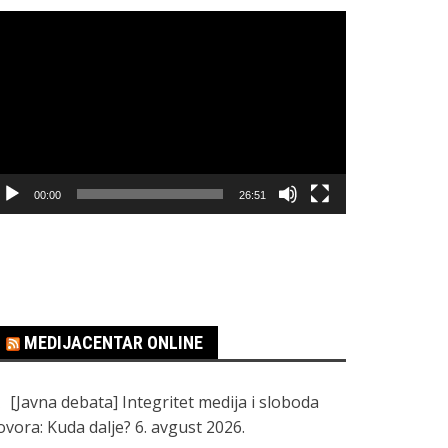
regledač
ideo
apisa
00:00
26:51
MEDIJACENTAR ONLINE
[Javna debata] Integritet medija i sloboda
ovora: Kuda dalje?
6. avgust 2026.