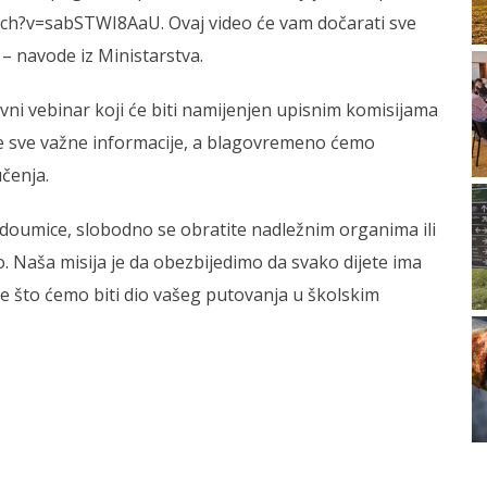
tch?v=sabSTWI8AaU. Ovaj video će vam dočarati sve
– navode iz Ministarstva.
i vebinar koji će biti namijenjen upisnim komisijama
e sve važne informacije, a blagovremeno ćemo
učenja.
nedoumice, slobodno se obratite nadležnim organima ili
no. Naša misija je da obezbijedimo da svako dijete ima
se što ćemo biti dio vašeg putovanja u školskim