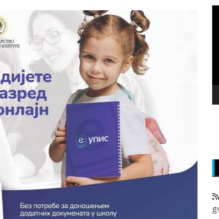
P
v
z
g