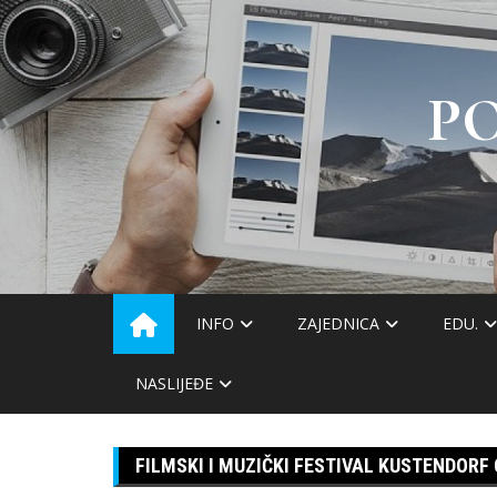
Skip
to
content
P
INFO
ZAJEDNICA
EDU.
NASLIJEĐE
FILMSKI I MUZIČKI FESTIVAL KUSTENDOR