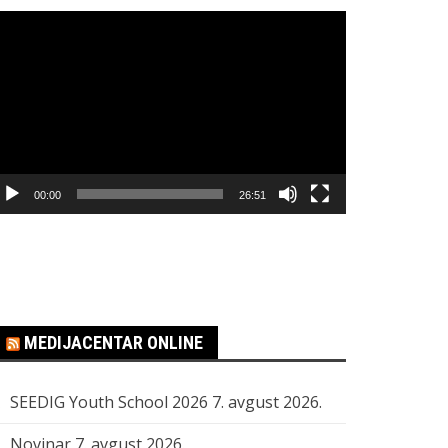
regledač
ideo
apisa
00:00
26:51
MEDIJACENTAR ONLINE
SEEDIG Youth School 2026
7. avgust 2026.
Novinar
7. avgust 2026.