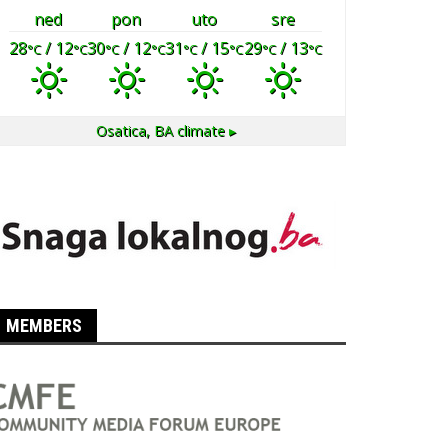
ned
pon
uto
sre
28
/ 12
30
/ 12
31
/ 15
29
/ 13
°C
°C
°C
°C
°C
°C
°C
°C
Osatica, BA
climate ▸
MEMBERS