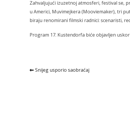
Zahvaljujući izuzetnoj atmosferi, festival se, 
u Americi, Muvimejkera (Mooviemaker), tri put
biraju renomirani filmski radnici: scenaristi, redi
Program 17. Kustendorfa biće objavljen uskoro
Kretanje
Snijeg usporio saobraćaj
članka