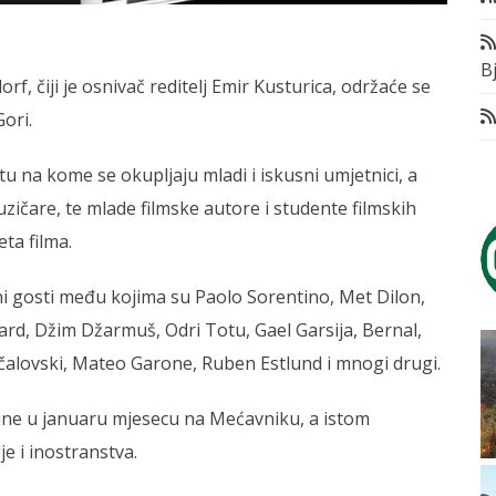
Bj
f, čiji je osnivač reditelj Emir Kusturica, održaće se
ori.
etu na kome se okupljaju mladi i iskusni umjetnici, a
zičare, te mlade filmske autore i studente filmskih
eta filma.
eni gosti među kojima su Paolo Sorentino, Met Dilon,
ard, Džim Džarmuš, Odri Totu, Gael Garsija, Bernal,
čalovski, Mateo Garone, Ruben Estlund i mnogi drugi.
odine u januaru mjesecu na Mećavniku, a istom
je i inostranstva.