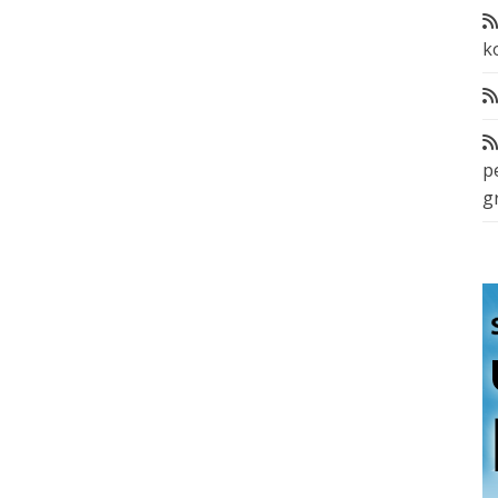
k
p
g