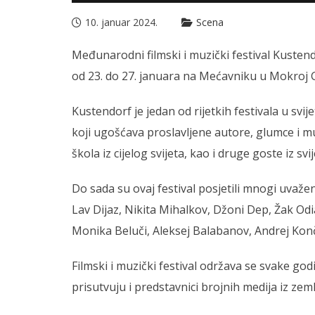
10. januar 2024.
Scena
Međunarodni filmski i muzički festival Kustendor
od 23. do 27. januara na Mećavniku u Mokroj G
Kustendorf je jedan od rijetkih festivala u svij
koji ugošćava proslavljene autore, glumce i mu
škola iz cijelog svijeta, kao i druge goste iz svij
Do sada su ovaj festival posjetili mnogi uvaž
Lav Dijaz, Nikita Mihalkov, Džoni Dep, Žak Odi
Monika Beluči, Aleksej Balabanov, Andrej Kon
Filmski i muzički festival održava se svake g
prisutvuju i predstavnici brojnih medija iz zeml