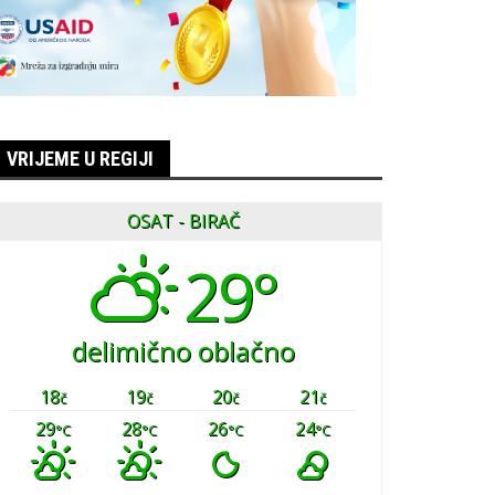
VRIJEME U REGIJI
OSAT - BIRAČ
29°
delimično oblačno
18
19
20
21
č
č
č
č
29
28
26
24
°C
°C
°C
°C