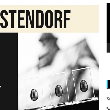
P
v
z