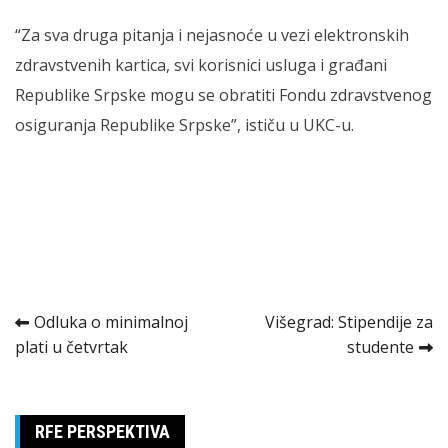
“Za sva druga pitanja i nejasnoće u vezi elektronskih
zdravstvenih kartica, svi korisnici usluga i građani
Republike Srpske mogu se obratiti Fondu zdravstvenog
osiguranja Republike Srpske”, ističu u UKC-u.
Kretanje
Odluka o minimalnoj
Višegrad: Stipendije za
plati u četvrtak
studente
članka
RFE PERSPEKTIVA