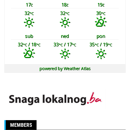
17
18
19
č
č
č
32
32
30
°C
°C
°C
sub
ned
pon
32
/ 18
33
/ 17
35
/ 19
°C
°C
°C
°C
°C
°C
powered by
Weather Atlas
MEMBERS