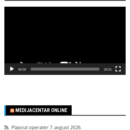
Pregledač
video
zapisa
00:00
26:51
MEDIJACENTAR ONLINE
Playout operater
7. avgust 2026.