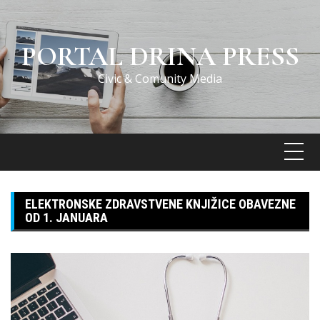
Skip
to
content
PORTAL DRINA PRESS
Civic & Comunity Media
ELEKTRONSKE ZDRAVSTVENE KNJIŽICE OBAVEZNE
OD 1. JANUARA