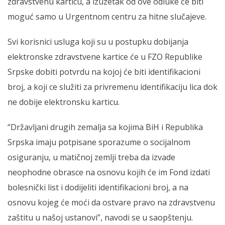
zdravstvenu karticu, a izuzetak od ove odluke će biti
moguć samo u Urgentnom centru za hitne slučajeve.
Svi korisnici usluga koji su u postupku dobijanja
elektronske zdravstvene kartice će u FZO Republike
Srpske dobiti potvrdu na kojoj će biti identifikacioni
broj, a koji ce služiti za privremenu identifikaciju lica dok
ne dobije elektronsku karticu.
“Državljani drugih zemalja sa kojima BiH i Republika
Srpska imaju potpisane sporazume o socijalnom
osiguranju, u matičnoj zemlji treba da izvade
neophodne obrasce na osnovu kojih će im Fond izdati
bolesnički list i dodijeliti identifikacioni broj, a na
osnovu kojeg će moći da ostvare pravo na zdravstvenu
zaštitu u našoj ustanovi”, navodi se u saopštenju.