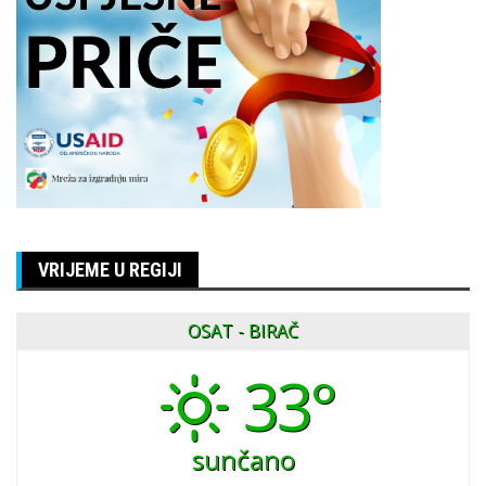
VRIJEME U REGIJI
OSAT - BIRAČ
33°
sunčano