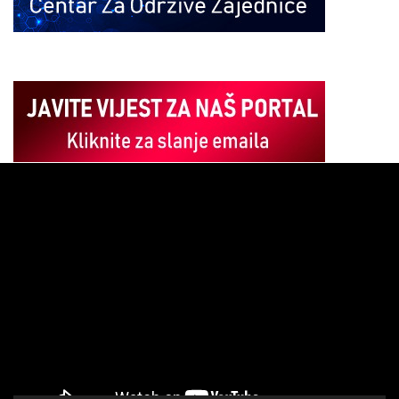
Pregledač
video
zapisa