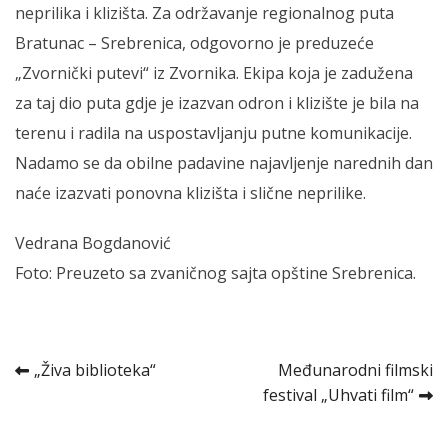
neprilika i klizišta. Za održavanje regionalnog puta
Bratunac – Srebrenica, odgovorno je preduzeće
„Zvornički putevi“ iz Zvornika. Ekipa koja je zadužena
za taj dio puta gdje je izazvan odron i klizište je bila na
terenu i radila na uspostavljanju putne komunikacije.
Nadamo se da obilne padavine najavljenje narednih dan
naće izazvati ponovna klizišta i slične neprilike.
Vedrana Bogdanović
Foto: Preuzeto sa
zvaničnog sajta
opštine Srebrenica.
Kretanje
„Živa biblioteka“
Međunarodni filmski
festival „Uhvati film“
članka