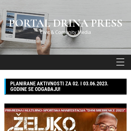
Skip
to
content
PORTAL DRINA PRESS
Civic & Comunity Media
PLANIRANE AKTIVNOSTI ZA 02. I 03.06.2023.
GODINE SE ODGAĐAJU!