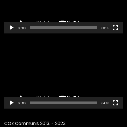
00:00
00:35
Pregledač
video
zapisa
00:00
04:18
COZ Communis 2013. - 2023.