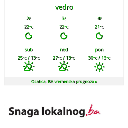
vedro
2
3
4
č
č
č
22
22
21
°C
°C
°C
sub
ned
pon
25
/ 13
27
/ 13
30
/ 13
°C
°C
°C
°C
°C
°C
Osatica, BA
vremenska prognoza ▸