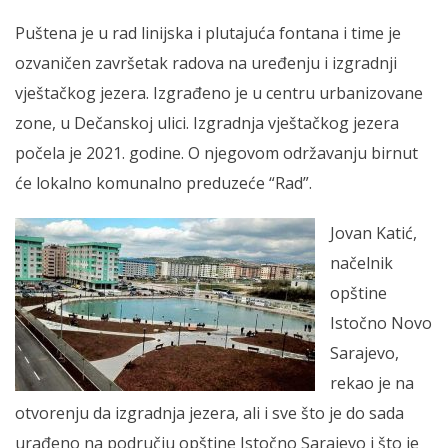
Puštena je u rad linijska i plutajuća fontana i time je
ozvaničen završetak radova na uređenju i izgradnji
vještačkog jezera. Izgrađeno je u centru urbanizovane
zone, u Dečanskoj ulici. Izgradnja vještačkog jezera
počela je 2021. godine. O njegovom održavanju birnut
će lokalno komunalno preduzeće “Rad”.
Jovan Katić,
načelnik
opštine
Istočno Novo
Sarajevo,
rekao je na
otvorenju da izgradnja jezera, ali i sve što je do sada
urađeno na području opštine Istočno Sarajevo i što je