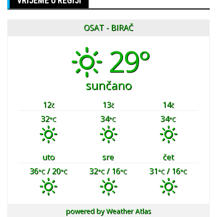
VRIJEME U REGIJI
OSAT - BIRAČ
29°
sunčano
12
13
14
č
č
č
32
34
34
°C
°C
°C
uto
sre
čet
36
/ 20
32
/ 16
31
/ 16
°C
°C
°C
°C
°C
°C
powered by
Weather Atlas