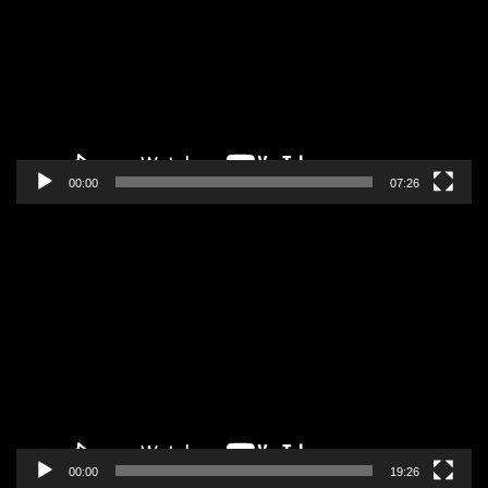
zapisa
00:00
07:26
Pregledač
video
zapisa
00:00
19:26