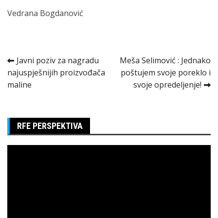
Vedrana Bogdanović
Kretanje
Javni poziv za nagradu
Meša Selimović : Jednako
najuspješnijih proizvođača
poštujem svoje poreklo i
članka
maline
svoje opredeljenje!
RFE PERSPEKTIVA
Pregledač
video
zapisa