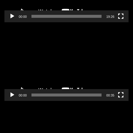
00:00
19:26
Pregledač
video
zapisa
00:00
00:35
Pregledač
video
zapisa