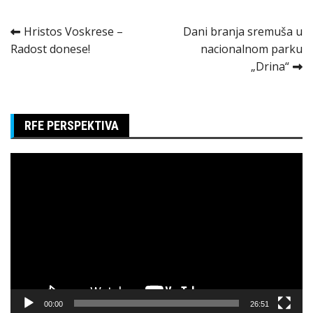
Kretanje
Hristos Voskrese –
Dani branja sremuša u
Radost donese!
nacionalnom parku
članka
„Drina“
RFE PERSPEKTIVA
Pregledač
video
zapisa
00:00
26:51