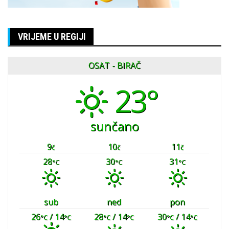
VRIJEME U REGIJI
OSAT - BIRAČ
23°
sunčano
9
10
11
č
č
č
28
30
31
°C
°C
°C
sub
ned
pon
26
/ 14
28
/ 14
30
/ 14
°C
°C
°C
°C
°C
°C