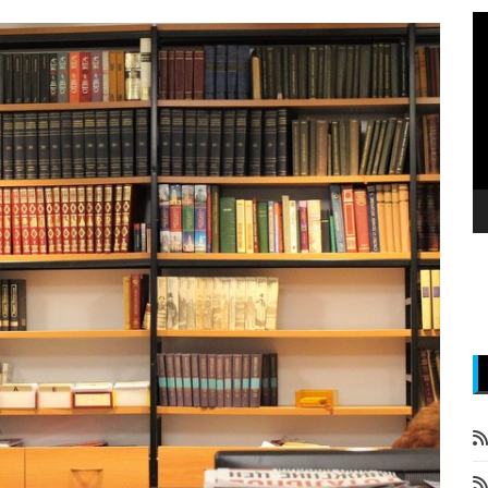
P
v
z