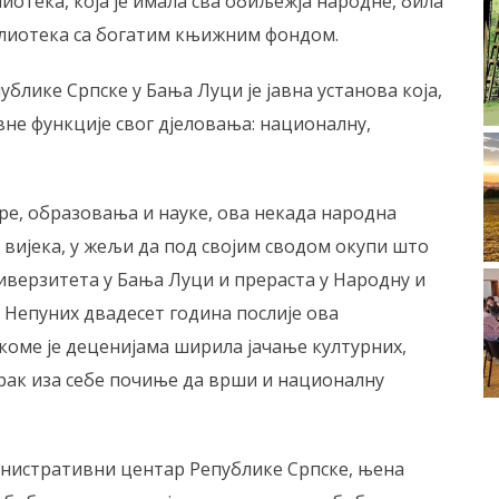
лиотека, која је имала сва обиљежја народне, била
блиотека са богатим књижним фондом.
блике Српске у Бања Луци је јавна установа која,
вне функције свог дјеловања: националну,
ре, образовања и науке, ова некада народна
вијека, у жељи да под својим сводом окупи што
иверзитета у Бања Луци и прераста у Народну и
 Непуних двадесет година послије ова
 коме је деценијама ширила јачање културних,
рак иза себе почиње да врши и националну
инистративни центар Републике Српске, њена