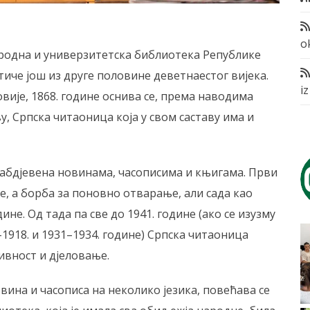
o
 Народна и универзитетска библиотека Републике
отиче још из друге половине деветнаестог вијека.
i
ије, 1868. године оснива се, према наводима
ву, Српска читаоница која у свом саставу има и
абдјевена новинама, часописима и књигама. Први
не, а борба за поновно отварање, али сада као
ине. Од тада па све до 1941. године (ако се изузму
–1918. и 1931–1934. године) Српска читаоница
ивност и дјеловање.
вина и часописа на неколико језика, повећава се