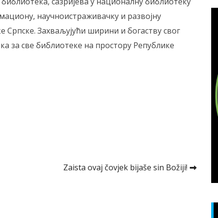
 библиотека, сазријева у националну библиотеку
мациону, научноистраживачку и развојну
е Српске. Захваљујући ширини и богаству свог
ека за све библиотеке на простору Републике
Zaista ovaj čovjek bijaše sin Božiji!