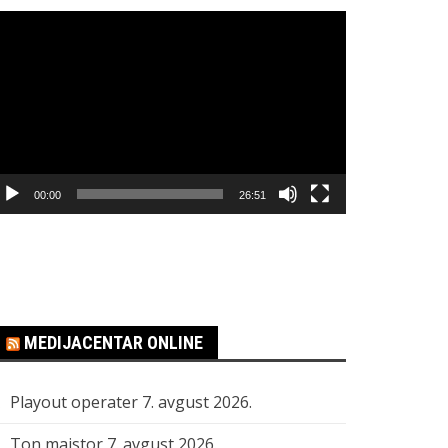
regledač
ideo
apisa
00:00
26:51
MEDIJACENTAR ONLINE
Playout operater
7. avgust 2026.
Ton majstor
7. avgust 2026.