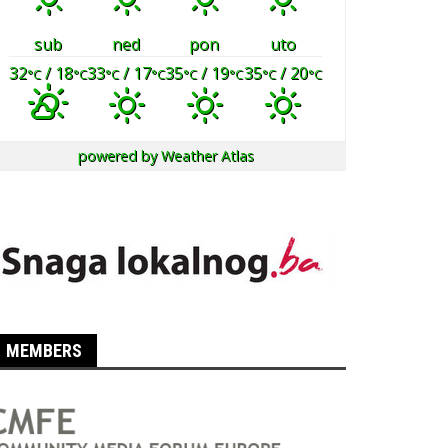
sub
ned
pon
uto
32
/ 18
33
/ 17
35
/ 19
35
/ 20
°C
°C
°C
°C
°C
°C
°C
°C
powered by
Weather Atlas
MEMBERS