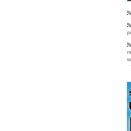
p
r
s