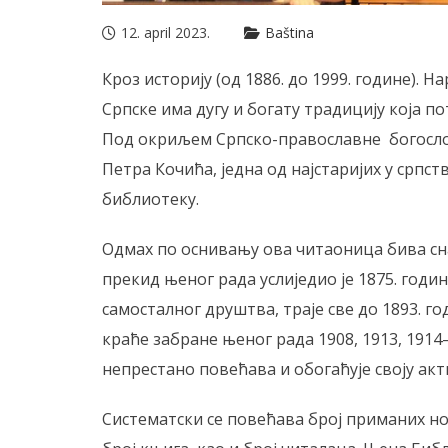
12. april 2023.
Baština
Кроз историју (од 1886. до 1999. године).
Српске има дугу и богату традицију која п
Под окриљем Српско-православне богослов
Петра Кочића, једна од најстаријих у српст
библиотеку.
Одмах по оснивању ова читаоница бива сн
прекид њеног рада услиједио је 1875. годи
самосталног друштва, траје све до 1893. год
краће забране њеног рада 1908, 1913, 1914
непрестано повећава и обогаћује своју акт
Систематски се повећава број приманих но