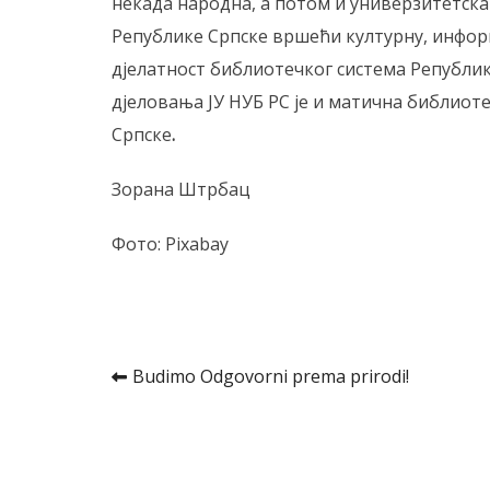
некада народна, а потом и универзитетска
Републике Српске вршећи културну, инфор
дјелатност библиотечког система Републик
дјеловања ЈУ НУБ РС је и матична библиот
Српске
.
Зорана Штрбац
Фото: Pixabay
Kretanje
Budimo Odgovorni prema prirodi!
članka