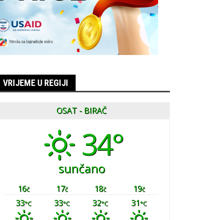
VRIJEME U REGIJI
OSAT - BIRAČ
34°
sunčano
16
17
18
19
č
č
č
č
33
33
32
31
°C
°C
°C
°C