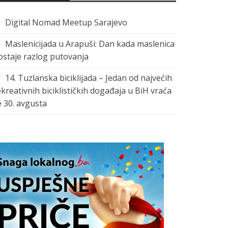
Digital Nomad Meetup Sarajevo
Maslenicijada u Arapuši: Dan kada maslenica
ostaje razlog putovanja
14. Tuzlanska biciklijada – Jedan od najvećih
ekreativnih biciklističkih događaja u BiH vraća
e 30. avgusta