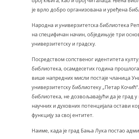
број књига, као и број читалаца. Њена Биб
је врло добро организована и уређена би
Народна и универзитетска библиотека Репу
на специфичан начин, обједињује три осно
универзитетску и градску.
Посредством сопственог идентитета култу
библиотека, осамдесетих година прошлога 
више напредних мисли постаје чланица Ун
универзитетску библиотеку „Петар Кочић“.
библиотека, не дозвољавајући да је град у
научних и духовних потенцијала остави ко
функцију за свој ентитет.
Наиме, када је град Бања Лука постао адм