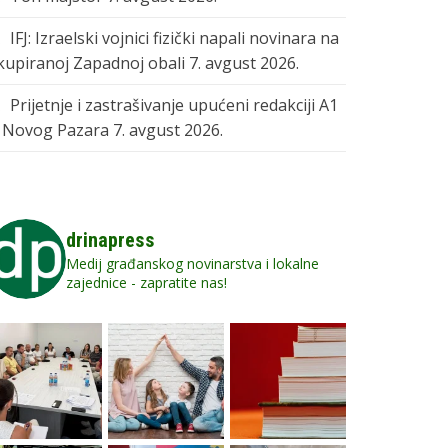
IFJ: Izraelski vojnici fizički napali novinara na
kupiranoj Zapadnoj obali
7. avgust 2026.
Prijetnje i zastrašivanje upućeni redakciji A1
z Novog Pazara
7. avgust 2026.
drinapress
Medij građanskog novinarstva i lokalne
zajednice - zapratite nas!