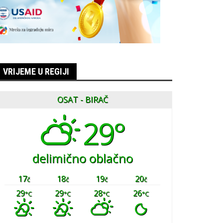
VRIJEME U REGIJI
OSAT - BIRAČ
29°
delimično oblačno
17
18
19
20
č
č
č
č
29
29
28
26
°C
°C
°C
°C