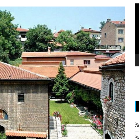
P
v
z