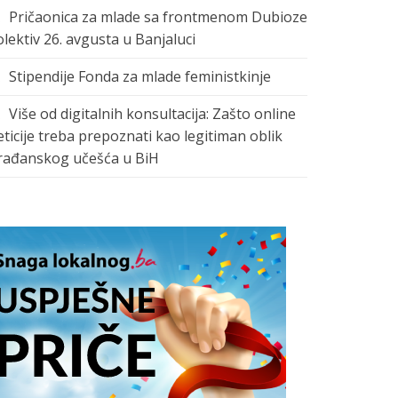
Pričaonica za mlade sa frontmenom Dubioze
olektiv 26. avgusta u Banjaluci
Stipendije Fonda za mlade feministkinje
Više od digitalnih konsultacija: Zašto online
eticije treba prepoznati kao legitiman oblik
rađanskog učešća u BiH