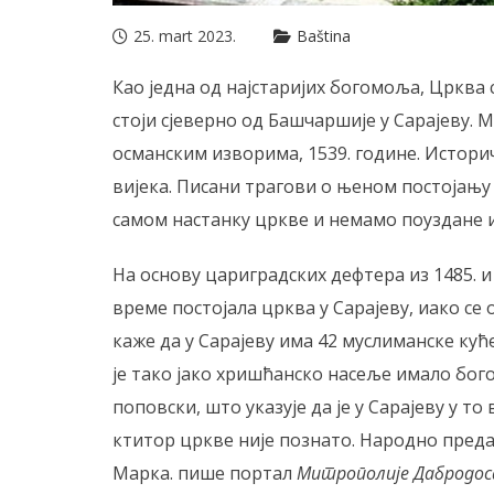
25. mart 2023.
Baština
Као једна од најстаријих богомоља, Црква
стоји сјеверно од Башчаршије у Сарајеву. 
османским изворима, 1539. године. Истори
вијека. Писани трагови о њеном постојању 
самом настанку цркве и немамо поуздане 
На основу цариградских дефтера из 1485. и 
време постојала црква у Сарајеву, иако се
каже да у Сарајеву има 42 муслиманске ку
је тако јако хришћанско насеље имало бог
поповски, што указује да је у Сарајеву у т
ктитор цркве није познато. Народно преда
Марка. пише портал
Митрополије Дабродоса