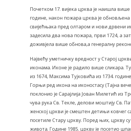
Почетком 17. вијека црква је наишла више 
године, након пожара црква је обновљена 
свијећњака пред олтаром и нови дрвени ико
задесила два нова пожара, први 1724, а зат
доживјела више обнова,а генералну реконст
Највећу уметничку вредност у Старој цркви
иконама. Иконе је радило више сликара. Ту
из 1674, Максима Тујковића из 1734. године
Горњи ред икона на иконостасу (Тајна вече
поклонио је Сарајлија Јован Милетић из Трс
чува рука Св. Текле, делови моштију Св. П
женској цркви је смештен детињи ковчег с
посетиле Стару цркву. Поред њих, цркву с
живота. Године 1985. цркву је посетио шпа