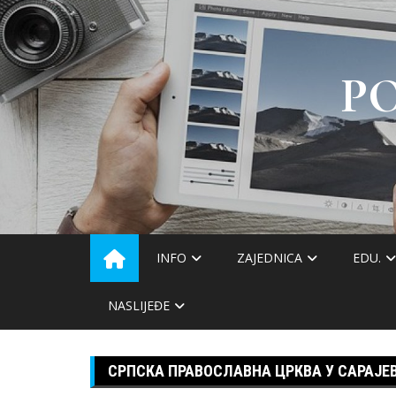
Skip
to
content
P
INFO
ZAJEDNICA
EDU.
NASLIJEĐE
СРПСКА ПРАВОСЛАВНА ЦРКВА У САРАЈЕ