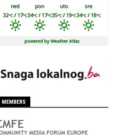
ned
pon
uto
sre
32
/ 17
34
/ 17
35
/ 19
34
/ 18
°C
°C
°C
°C
°C
°C
°C
°C
powered by
Weather Atlas
MEMBERS