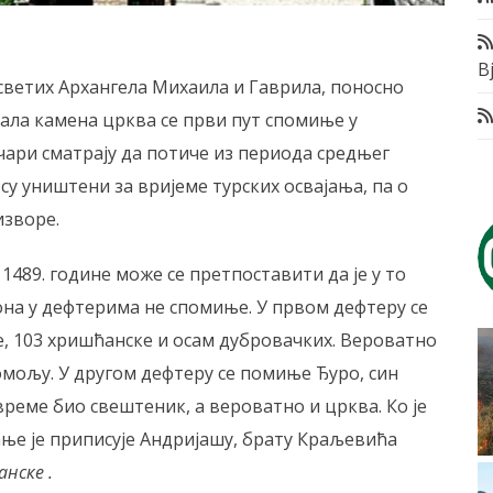
Bj
 светих Архангела Михаила и Гаврила, поносно
Мала камена црква се први пут спомиње у
чари сматрају да потиче из периода средњег
су уништени за вријеме турских освајања, па о
изворе.
1489. године може се претпоставити да је у то
 она у дефтерима не спомиње. У првом дефтеру се
ће, 103 хришћанске и осам дубровачких. Вероватно
омољу. У другом дефтеру се помиње Ђуро, син
о време био свештеник, а вероватно и црква. Ко је
ње је приписује Андријашу, брату Краљевића
нске .