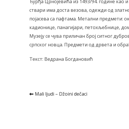
Ђурђа Црнојевића из 1493/94. године као 
ствари има доста везова, одежди од златн
појасева са пафтама. Метални предмети: око
кадионице, панагијари, петохљебнице, дом
Музеју се чува приличан број ситног дубров
српског новца. Предмети од дрвета и обра
Текст: Ведрана Богдановић
Kretanje
Mali ljudi – Džoini dečaci
članka