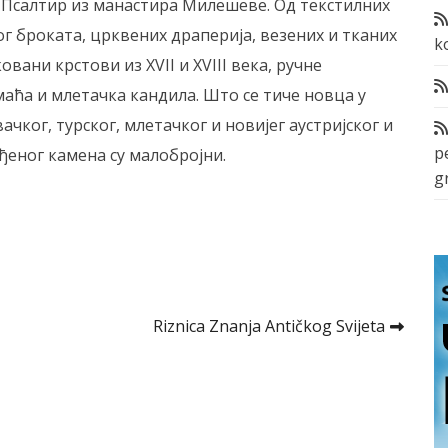
и Псалтир из манастира Милешеве. Од текстилних
ог броката, црквених драперија, везених и тканих
k
вани крстови из XVII и XVIII века, ручне
аћа и млетачка кандила. Што се тиче новца у
ачког, турског, млетачког и новијег аустријског и
p
ђеног камена су малобројни.
g
Riznica Znanja Antičkog Svijeta