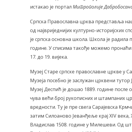
истакао је портал
Митрополије Дабробосан
Српска Православна црква представља нац
од највриједнијих културно-историјских с
је српска основна школа. Школа је радила 
године. У списима такође можемо пронаћи 
17. до 19. вијека.
Музеј Старе српске православне цркве у Са
Музеја посебно је заслужан црквени тутор 
Музеј Деспић је дошао 1889. године после о
чува већи број рукописних и штампаних цр
вредности. Ту је пре свега Сарајевска Крмч
затим Силоаново Јеванђеље крај XIV века, 
Владислав 1508. године у Милешеви. Од ш