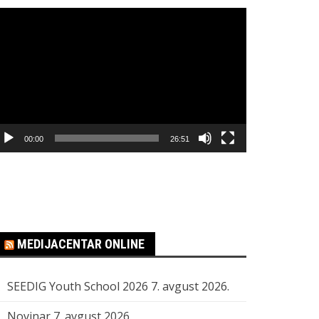
regledač
ideo
apisa
00:00
26:51
MEDIJACENTAR ONLINE
SEEDIG Youth School 2026
7. avgust 2026.
Novinar
7. avgust 2026.