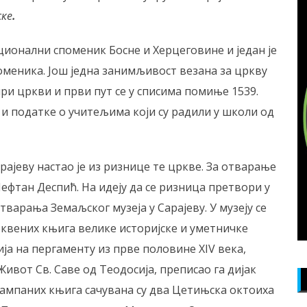
ске
.
ионални споменик Босне и Херцеговине и један је
поменика. Још једна занимљивост везана за цркву
при цркви и први пут се у списима помиње 1539.
и податке о учитељима који су радили у школи од
рајеву настао је из ризнице те цркве. За отварање
Јефтан Деспић. На идеју да се ризница претвори у
тварања Земаљског музеја у Сарајеву. У музеју се
квених књига велике историјске и уметничке
ија на пергаменту из прве половине XIV века,
Живот Св. Саве од Теодосија, преписао га дијак
тампаних књига сачувана су два Цетињска октоиха