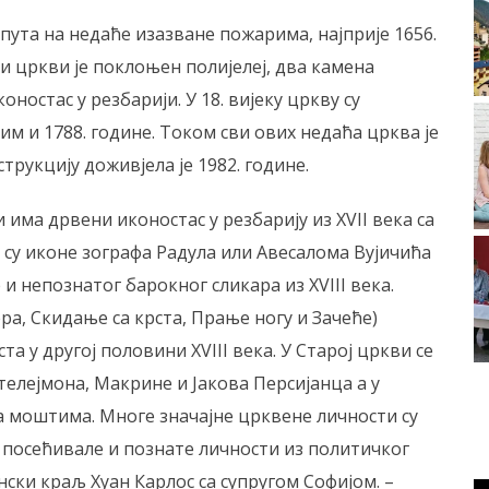
пута на недаће изазване пожарима, најприје 1656.
и цркви је поклоњен полијелеј, два камена
ностас у резбарији. У 18. вијеку цркву су
им и 1788. године. Током сви ових недаћа црква је
рукцију доживјела је 1982. године.
 има дрвени иконостас у резбарију из XVII века са
 су иконе зографа Радула или Авесалома Вујичића
 и непознатог барокног сликара из XVIII века.
ра, Скидање са крста, Прање ногу и Зачеће)
та у другој половини XVIII века. У Старој цркви се
ателејмона, Макрине и Јакова Персијанца а у
а моштима. Многе значајне црквене личности су
у посећивале и познате личности из политичког
нски краљ Хуан Карлос са супругом Софијом. –