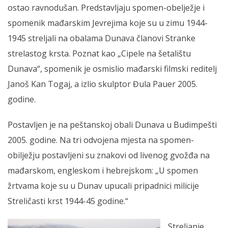
ostao ravnodušan. Predstavljaju spomen-obelježje i
spomenik mađarskim Jevrejima koje su u zimu 1944-
1945 streljali na obalama Dunava članovi Stranke
strelastog krsta. Poznat kao „Cipele na šetalištu
Dunava“, spomenik je osmislio mađarski filmski reditelj
Janoš Kan Togaj, a izlio skulptor Đula Pauer 2005.
godine.
Postavljen je na peštanskoj obali Dunava u Budimpešti
2005. godine. Na tri odvojena mjesta na spomen-
obilježju postavljeni su znakovi od livenog gvožđa na
mađarskom, engleskom i hebrejskom: „U spomen
žrtvama koje su u Dunav upucali pripadnici milicije
Streličasti krst 1944-45 godine.“
Streljanje