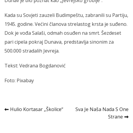
Dunav je bio poznat kao „Jevrejsko groblje“.
Kada su Sovjeti zauzeli Budimpeštu, zabranili su Partiju,
1945. godine. Većini članova strelastog krsta je suđeno.
Dok je vođa Salaši, odmah osuđen na smrt. Šezdeset
pari cipela pokraj Dunava, predstavlja sinonim za
500.000 stradalih Jevreja.
Tekst: Vedrana Bogdanović
Foto: Pixabay
Kretanje
Hulio Kortasar „Školice“
Sva Je Naša Nada S One
Strane
članka