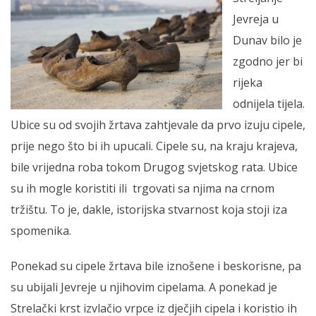
Jevreja u
Dunav bilo je
zgodno jer bi
rijeka
odnijela tijela.
Ubice su od svojih žrtava zahtjevale da prvo izuju cipele,
prije nego što bi ih upucali. Cipele su, na kraju krajeva,
bile vrijedna roba tokom Drugog svjetskog rata. Ubice
su ih mogle koristiti ili trgovati sa njima na crnom
tržištu. To je, dakle, istorijska stvarnost koja stoji iza
spomenika.
Ponekad su cipele žrtava bile iznošene i beskorisne, pa
su ubijali Jevreje u njihovim cipelama. A ponekad je
Strelački krst izvlačio vrpce iz dječjih cipela i koristio ih