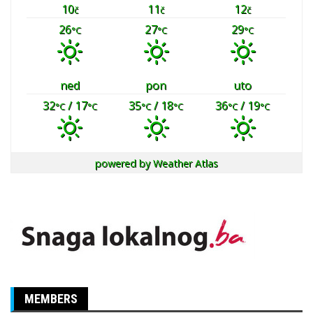
10
11
12
č
č
č
26
27
29
°C
°C
°C
ned
pon
uto
32
/ 17
35
/ 18
36
/ 19
°C
°C
°C
°C
°C
°C
powered by
Weather Atlas
MEMBERS