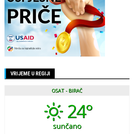
VRIJEME U REGIJI
OSAT - BIRAČ
24°
sunčano