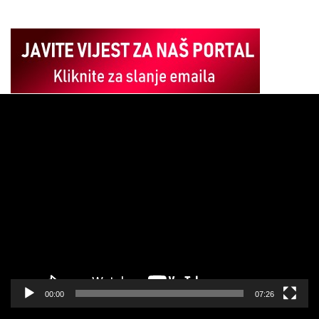
Pregledač
video
zapisa
00:00
07:26