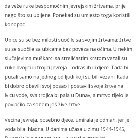
da veže ruke bespomoćnim jevrejskim žrtvama, prije
nego što su ubijene. Ponekad su umjesto toga koristili
konopac.
Ubice su se bez milosti suočile sa svojim žrtvama; žrtve
su se suočile sa ubicama bez poveza na očima. U nekim
slučajevima muškarci sa streličastim krstom vezali su
ruke dvojici ili trojici Jevreja – odraslih ili djece. Tada bi
pucali samo na jednog od ljudi koji su bili vezani. Kada
bi dobro obavili svoj posao i postavili svoje žrtve na
ivicu vode, sva trojica bi pala u Dunav, a mrtvo tijelo je
povlačilo za sobom još žive žrtve.
Većina Jevreja, posebno djece, umirala je odmah, jer je
voda bila hladna. U danima užasa u zimu 1944-1945,