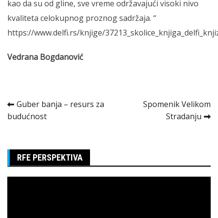
kao da su od gline, sve vreme održavajući visoki nivo
kvaliteta celokupnog proznog sadržaja. “
https://www.delfi.rs/knjige/37213_skolice_knjiga_delfi_knji
Vedrana Bogdanović
Kretanje
Guber banja – resurs za
Spomenik Velikom
budućnost
Stradanju
članka
RFE PERSPEKTIVA
Pregledač
video
zapisa