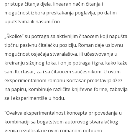
pristupa čitanja djela, linearan način čitanja i
mogućnost izbora preskakanja poglavlja, po datim
uputstvima ili nasumično.
„Školice“ su potraga sa aktivnijim čitaocem koji napušta
tipčnu pasivnu čitalačku poziciju. Roman daje uslovnu
mogućnost osjećaja stvaralaštva, ili učestvovanja u
kreiranju sižejnog toka, i on je potraga i igra, kako kaže
sam Kortasar, za i sa čitaocem saučesnikom. U ovom
eksperimentalnom romanu Kortasar predstavlja džez
na papiru, kombinuje različite književne forme, zabavlja
se i eksperimentiše u hodu.
“Ovakva eksperimentalnost koncepta pripovedanja u
kombinaciji sa bogatstvom autorovog stvaralačkog
genija rezultirala je ovim romanom potpuno