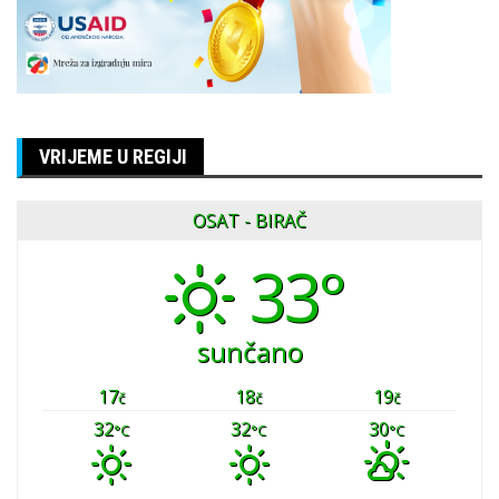
VRIJEME U REGIJI
OSAT - BIRAČ
33°
sunčano
17
18
19
č
č
č
32
32
30
°C
°C
°C