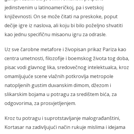
jedinstvenim u latinoameričkoj, pa i svetskoj
književnosti. On se može čitati na preskoke, poput
dečije igre iz naslova, ali koju bi bilo poželjno shvatiti
kao jednu specifičnu misaonu igru za odrasle.
Uz sve čarobne metafore i živopisan prikaz Pariza kao
centra umetnosti, filozofije i boemskog života tog doba,
pisac vodi glavnog lika, sredovečnog intelektualca, kroz
omamljujuće scene vlažnih potkrovlja metropole
natopljenih gustim duvanskim dimom, džezom i
slikarskim bojama u potragu za središtem bića, za
odgovorima, za prosvjetljenjem.
Kroz tu potragu i suprotstavljanje malograđanštini,
Kortasar na zadivljujući način rukuje mislima i idejama