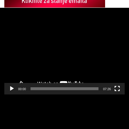
Pregledač
video
zapisa
00:00
07:26
Pregledač
video
zapisa