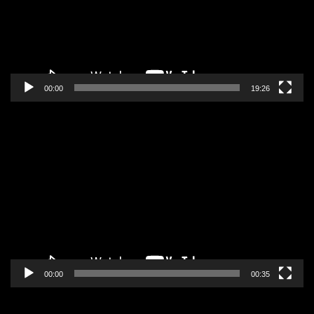
00:00
19:26
Pregledač
video
zapisa
00:00
00:35