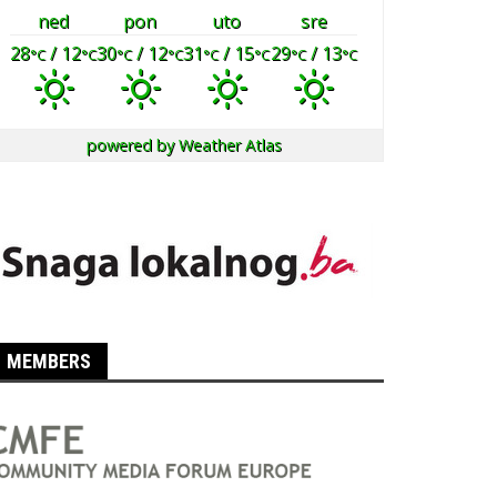
ned
pon
uto
sre
28
/ 12
30
/ 12
31
/ 15
29
/ 13
°C
°C
°C
°C
°C
°C
°C
°C
powered by
Weather Atlas
MEMBERS