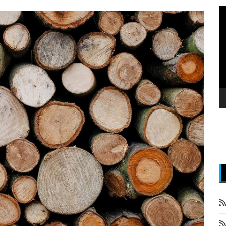
P
v
z