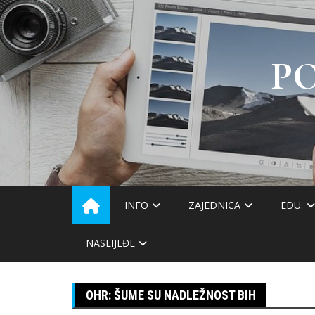
Skip
to
content
P
INFO
ZAJEDNICA
EDU.
NASLIJEĐE
OHR: ŠUME SU NADLEŽNOST BIH