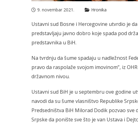
9. novembar 2021.
Hronika
Ustavni sud Bosne i Hercegovine utvrdio je da 
predstavljaju javno dobro koje spada pod drža
predstavnika u BiH.
Na tvrdnju da šume spadaju u nadležnost Feder
pravo da raspolaže svojom imovinom”, iz OHR-
državnom nivou.
Ustavni sud BiH je u septembru ove godine u
navodi da su šume vlasništvo Republike Srpske
Predsedništva BiH Milorad Dodik pozvao sve 
Srpske da ponište sve što je van Ustava i De