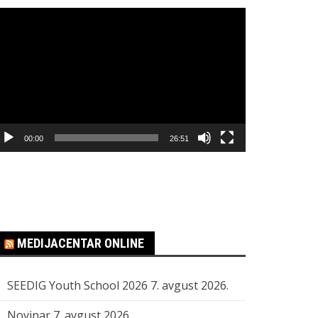
regledač
ideo
apisa
00:00
26:51
MEDIJACENTAR ONLINE
SEEDIG Youth School 2026
7. avgust 2026.
Novinar
7. avgust 2026.