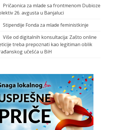
Pričaonica za mlade sa frontmenom Dubioze
olektiv 26. avgusta u Banjaluci
Stipendije Fonda za mlade feministkinje
Više od digitalnih konsultacija: Zašto online
eticije treba prepoznati kao legitiman oblik
rađanskog učešća u BiH