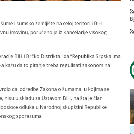
Bj
šume i šumsko zemljište na celoj teritoriji BiH
vnu imovinu, poručeno je iz Kancelarije visokog
acije BiH i Brčko Distrikta i da “Republika Srpska ima
a kažu da to pitanje treba regulisati zakonom na
tvrdio da odredbe Zakona o šumama, u kojima se
, nisu u skladu sa Ustavom BiH, na šta je član
doosioce odluka u Narodnoj skupštini Republike
jtonskog sporazuma.