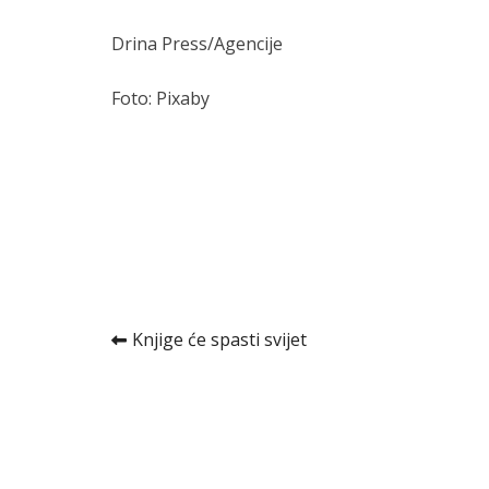
Drina Press/Agencije
Foto: Pixaby
Kretanje
Knjige će spasti svijet
članka