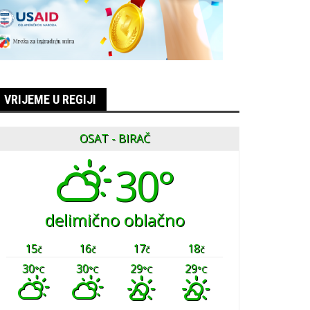
VRIJEME U REGIJI
OSAT - BIRAČ
30°
delimično oblačno
15
16
17
18
č
č
č
č
30
30
29
29
°C
°C
°C
°C