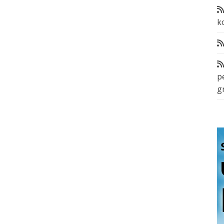
k
p
g