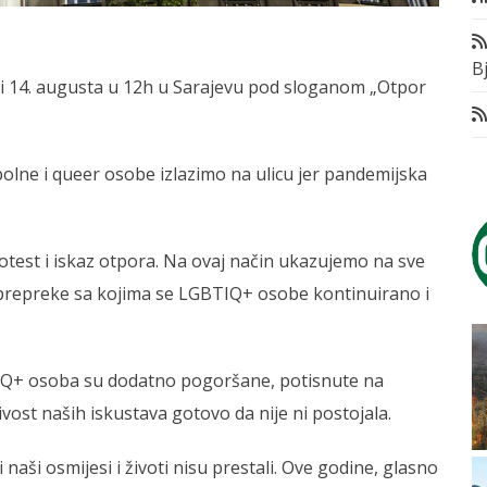
Bj
i 14. augusta u 12h u Sarajevu pod sloganom „Otpor
spolne i queer osobe izlazimo na ulicu jer pandemijska
test i iskaz otpora. Na ovaj način ukazujemo na sve
 prepreke sa kojima se LGBTIQ+ osobe kontinuirano i
BTIQ+ osoba su dodatno pogoršane, potisnute na
jivost naših iskustava gotovo da nije ni postojala.
 naši osmijesi i životi nisu prestali. Ove godine, glasno