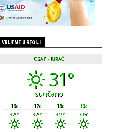
VRIJEME U REGIJI
OSAT - BIRAČ
31°
sunčano
16
17
18
19
č
č
č
č
32
32
31
30
°C
°C
°C
°C