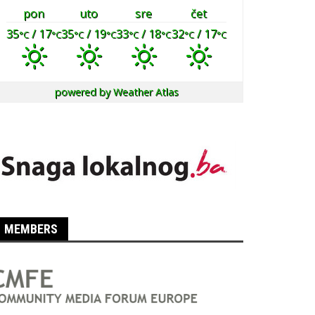
pon
uto
sre
čet
35
/ 17
35
/ 19
33
/ 18
32
/ 17
°C
°C
°C
°C
°C
°C
°C
°C
powered by
Weather Atlas
MEMBERS