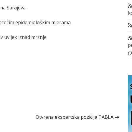
ama Sarajeva.
k
 važećim epidemiološkim mjerama.
v uvijek iznad mržnje.
p
g
Otvrena ekspertska pozicija TABLA