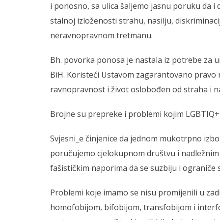
i ponosno, sa ulica šaljemo jasnu poruku da i
stalnoj izloženosti strahu, nasilju, diskriminac
neravnopravnom tretmanu.
Bh. povorka ponosa je nastala iz potrebe z
BiH. Koristeći Ustavom zagarantovano pravo na
ravnopravnost i život oslobođen od straha i na
Brojne su prepreke i problemi kojim LGBTIQ
Svjesni_e činjenice da jednom mukotrpno izb
poručujemo cjelokupnom društvu i nadležnim 
fašističkim naporima da se suzbiju i ogranič
Problemi koje imamo se nisu promijenili u zad
homofobijom, bifobijom, transfobijom i interfob