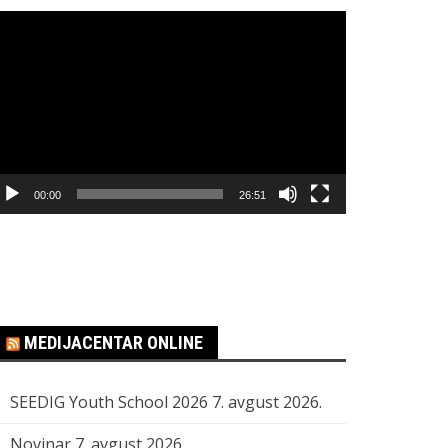
regledač
ideo
apisa
00:00
26:51
MEDIJACENTAR ONLINE
SEEDIG Youth School 2026
7. avgust 2026.
Novinar
7. avgust 2026.