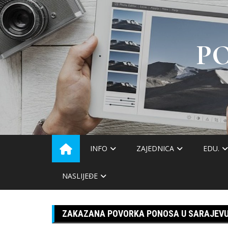
Skip
to
content
P
INFO
ZAJEDNICA
EDU.
NASLIJEĐE
ZAKAZANA POVORKA PONOSA U SARAJEV