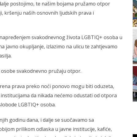
 dalje postojimo, te našim bojama pružamo otpor
iji, kršenju naših osnovnih ljudskih prava i
a unapređenjem svakodnevnog života LGBTIQ+ osoba u
 javno okupljanje, izlazimo na ulicu te zahtjevamo
silja.
+ osobe svakodnevno pružaju otpor.
orena prava preko noći ponovo mogu biti oduzeta,
institucijama da nikada nećemo odustati od otpora
e slobode LGBTIQ+ osoba.
njih godinu dana, i dalje se suočavamo sa
ijom prilikom odlaska u javne institucije, kafiće,