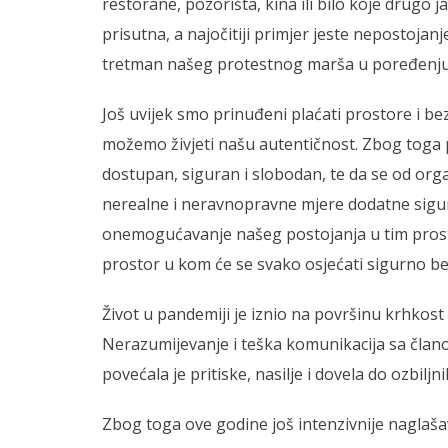
restorane, pozorišta, kina ili bilo koje drugo ja
prisutna, a najočitiji primjer jeste nepostoja
tretman našeg protestnog marša u poređenju
Još uvijek smo prinuđeni plaćati prostore i 
možemo živjeti našu autentičnost. Zbog toga 
dostupan, siguran i slobodan, te da se od org
nerealne i neravnopravne mjere dodatne sigur
onemogućavanje našeg postojanja u tim prostor
prostor u kom će se svako osjećati sigurno be
Život u pandemiji je iznio na površinu krhkos
Nerazumijevanje i teška komunikacija sa član
povećala je pritiske, nasilje i dovela do ozbil
Zbog toga ove godine još intenzivnije naglaš