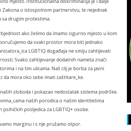
vno mjesto. Institucionalna diskriminacija je i dalje
nje Zakona o istospolnom partnerstvu, te nejednak
 sa drugim protestima.
bezbjednost ako želimo da imamo sigurno mjesto u kom
poručujemo da svaki prostor mora biti jednako
anizatora_ica LGBTIQ događaja ne smiju zahtijevati
nosti. Svako zahtijevanje dodatnih nameta znači
ima i na tim ulicama. Naš cilj je borba za javni
z da mora oko sebe imati zaštitare_ke.
t naših sloboda i pokazao nedostatak sistema podrške.
ovima_cama naših porodica o našim identitetima
jnih psihičkih posljedica za LGBTIQ+ osobe.
avamo marginu i s nje pružamo otpor.