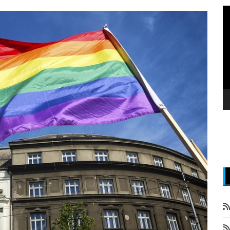
P
v
z