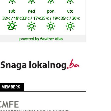
sub
ned
pon
uto
32
/ 18
33
/ 17
35
/ 19
35
/ 20
°C
°C
°C
°C
°C
°C
°C
°C
powered by
Weather Atlas
MEMBERS