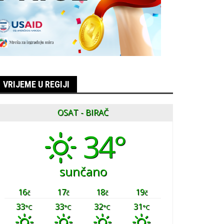
VRIJEME U REGIJI
OSAT - BIRAČ
34°
sunčano
16
17
18
19
č
č
č
č
33
33
32
31
°C
°C
°C
°C