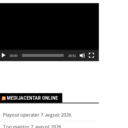
regledač
ideo
apisa
00:00
26:51
MEDIJACENTAR ONLINE
Playout operater
7. avgust 2026.
Ton majstor
7. avgust 2026.