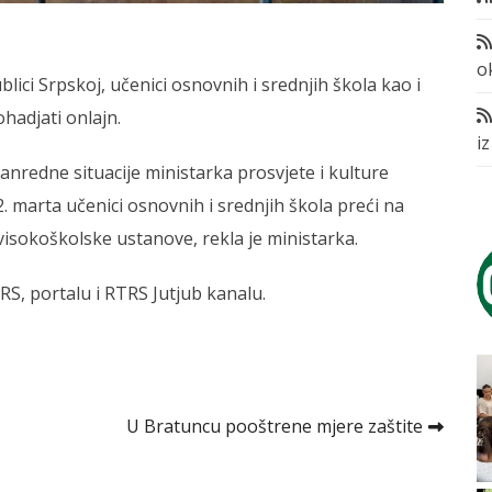
o
lici Srpskoj, učenici osnovnih i srednjih škola kao i
hadjati onlajn.
i
nredne situacije ministarka prosvjete i kulture
22. marta učenici osnovnih i srednjih škola preći na
visokoškolske ustanove, rekla je ministarka.
S, portalu i RTRS Јutjub kanalu.
U Bratuncu pooštrene mjere zaštite