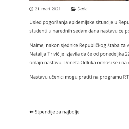
21. mart 2021.
Škola
Usled pogoršanja epidemijske situacije u Repub
studenti u narednih sedam dana nastavu će po
Naime, nakon sjednice Republičkog štaba za va
Natalija Trivić je izjavila da će od ponedeljka 
onlajn nastavu. Doneta Odluka odnosi se i na 
Nastavu učenici mogu pratiti na programu RTR
Kretanje
Stpendije za najbolje
članka