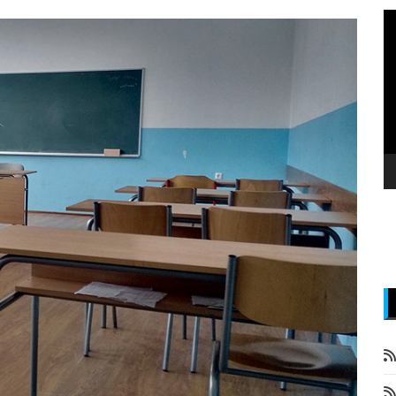
P
v
z