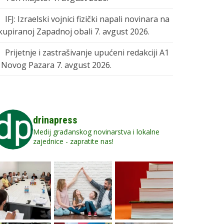
IFJ: Izraelski vojnici fizički napali novinara na
kupiranoj Zapadnoj obali
7. avgust 2026.
Prijetnje i zastrašivanje upućeni redakciji A1
z Novog Pazara
7. avgust 2026.
drinapress
Medij građanskog novinarstva i lokalne
zajednice - zapratite nas!