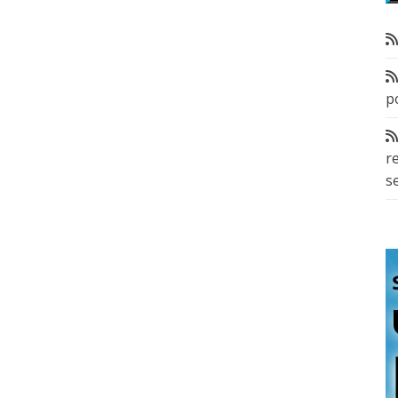
p
r
s