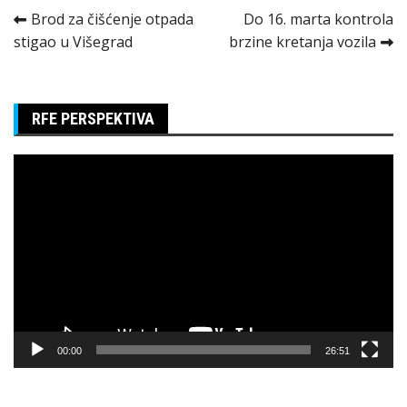
Kretanje
Brod za čišćenje otpada
Do 16. marta kontrola
stigao u Višegrad
brzine kretanja vozila
članka
RFE PERSPEKTIVA
Pregledač
video
zapisa
00:00
26:51