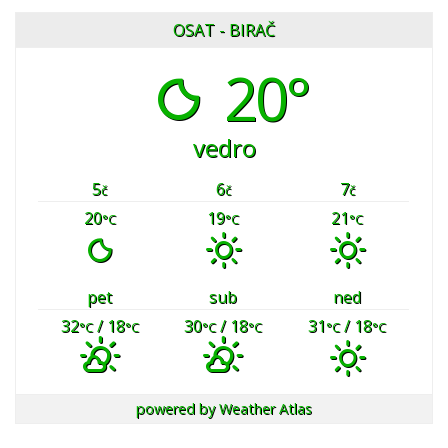
OSAT - BIRAČ
20°
vedro
5
6
7
č
č
č
20
19
21
°C
°C
°C
pet
sub
ned
32
/ 18
30
/ 18
31
/ 18
°C
°C
°C
°C
°C
°C
powered by
Weather Atlas