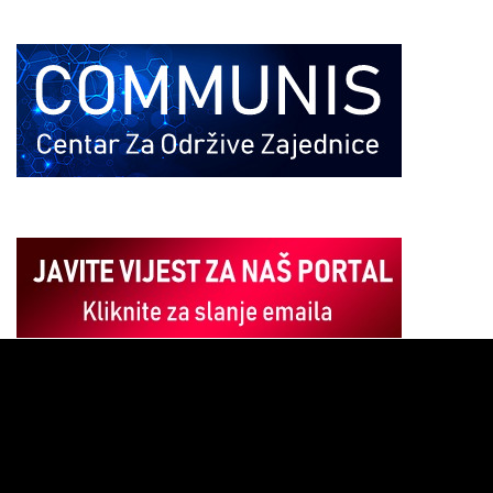
Pregledač
video
zapisa