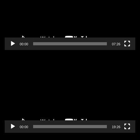
00:00
07:26
Pregledač
video
zapisa
00:00
19:26