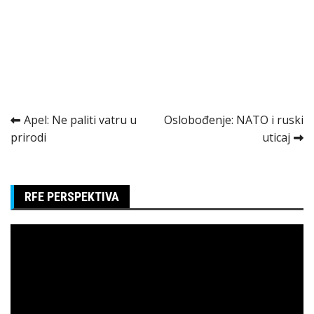
Kretanje
Apel: Ne paliti vatru u
Oslobođenje: NATO i ruski
prirodi
uticaj
članka
RFE PERSPEKTIVA
Pregledač
video
zapisa