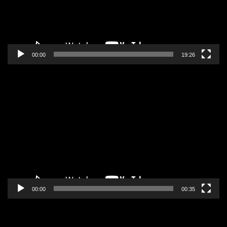
00:00
19:26
Pregledač
video
zapisa
00:00
00:35
Pregledač