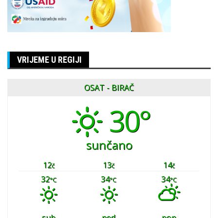
VRIJEME U REGIJI
OSAT - BIRAČ
30°
sunčano
12
13
14
č
č
č
32
34
34
°C
°C
°C
sub
ned
pon