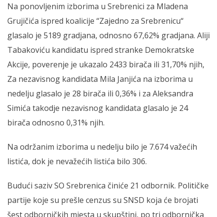
Na ponovljenim izborima u Srebrenici za Mladena
Grujičića ispred koalicije “Zajedno za Srebrenicu“
glasalo je 5189 gradjana, odnosno 67,62% gradjana. Aliji
Tabakoviću kandidatu ispred stranke Demokratske
Akcije, poverenje je ukazalo 2433 birača ili 31,70% njih,
Za nezavisnog kandidata Mila Janjića na izborima u
nedelju glasalo je 28 birača ili 0,36% i za Aleksandra
Simića takodje nezavisnog kandidata glasalo je 24
birača odnosno 0,31% njih.
Na održanim izborima u nedelju bilo je 7.674 važećih
listića, dok je nevažećih listića bilo 306.
Budući saziv SO Srebrenica činiće 21 odbornik. Političke
partije koje su prešle cenzus su SNSD koja će brojati
šest odborničkih mjesta u skupštini, po tri odbornička