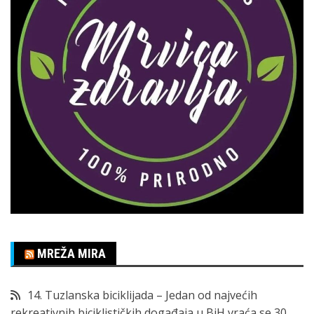
MREŽA MIRA
14. Tuzlanska biciklijada – Jedan od najvećih
rekreativnih biciklističkih događaja u BiH vraća se 30.