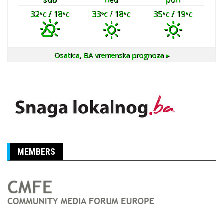
32
/ 18
33
/ 18
35
/ 19
°C
°C
°C
°C
°C
°C
Osatica, BA
vremenska prognoza ▸
MEMBERS