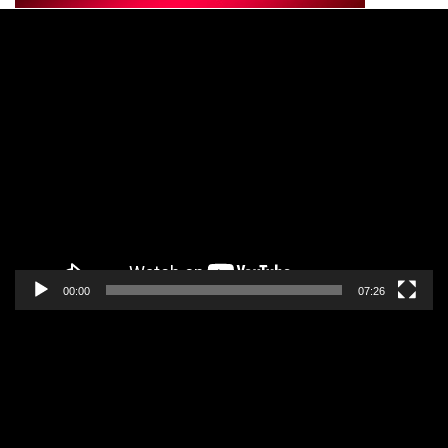
Pregledač
video
zapisa
00:00
07:26
Pregledač
video
zapisa