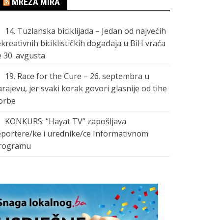
MREŽA MIRA
14. Tuzlanska biciklijada – Jedan od najvećih
ekreativnih biciklističkih događaja u BiH vraća
e 30. avgusta
19. Race for the Cure – 26. septembra u
arajevu, jer svaki korak govori glasnije od tihe
orbe
KONKURS: “Hayat TV” zapošljava
eportere/ke i urednike/ce Informativnom
rogramu