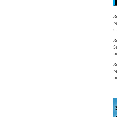
r
s
S
b
r
p