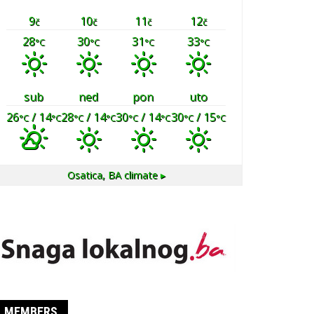
9
10
11
12
č
č
č
č
28
30
31
33
°C
°C
°C
°C
sub
ned
pon
uto
26
/ 14
28
/ 14
30
/ 14
30
/ 15
°C
°C
°C
°C
°C
°C
°C
°C
Osatica, BA
climate ▸
MEMBERS