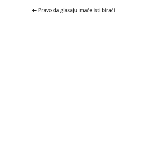
Kretanje
Pravo da glasaju imaće isti birači
članka