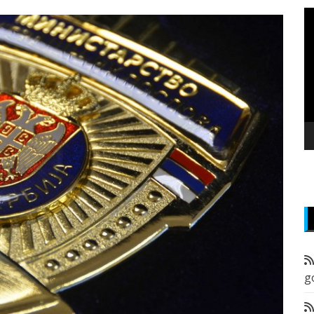
P
v
z
g