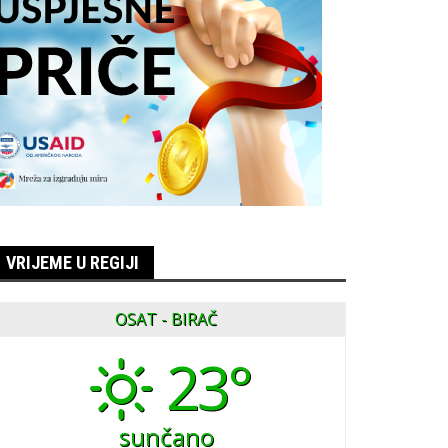
VRIJEME U REGIJI
OSAT - BIRAČ
23°
sunčano