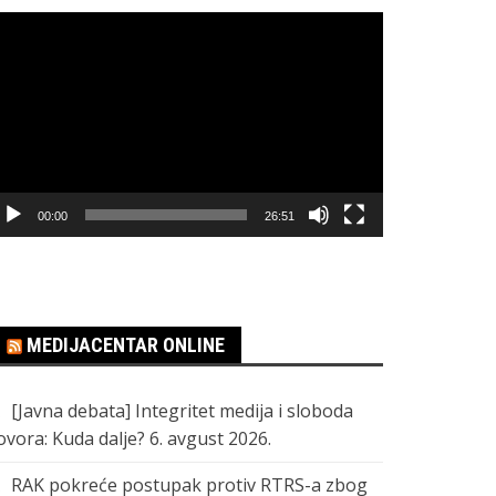
regledač
ideo
apisa
00:00
26:51
MEDIJACENTAR ONLINE
[Javna debata] Integritet medija i sloboda
ovora: Kuda dalje?
6. avgust 2026.
RAK pokreće postupak protiv RTRS-a zbog