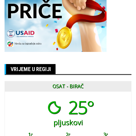
VRIJEME U REGIJI
OSAT - BIRAČ
25°
pljuskovi
1
2
3
č
č
č