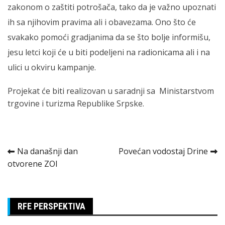
zakonom o zaštiti potrošača, tako da je važno upoznati
ih sa njihovim pravima ali i obavezama. Ono što će
svakako pomoći gradjanima da se što bolje informišu,
jesu letci koji će u biti podeljeni na radionicama ali i na
ulici u okviru kampanje.
Projekat će biti realizovan u saradnji sa Ministarstvom
trgovine i turizma Republike Srpske.
Kretanje
Na današnji dan
Povećan vodostaj Drine
otvorene ZOI
članka
RFE PERSPEKTIVA