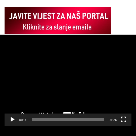
Pregledač
video
zapisa
00:00
07:26