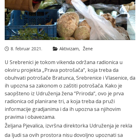
8. februar 2021.
Aktivizam
Žene
U Srebrenici je tokom vikenda održana radionica u
okviru projekta „Prava potrošača“, koja treba da
obuhvati potrošače Bratunca, Srebrenice i Vlasenice, da
ih upozna sa zakonom o zaštiti potrošača. Kako je
saopšteno iz Udruženja žena “Priroda“, ovo je prva
radionica od planirane tri, a koja treba da pruži
informacije gradjanima i da ih upozna sa njihovim
pravima i obavezama.
Željana Pjevalica, izvršna direktorka Udruženja je rekla
da ljudi sa ovih prostora nisu dovoljno upoznati sa