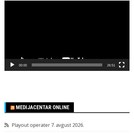
Pregledač
video
zapisa
00:00
26:51
MEDIJACENTAR ONLINE
Playout operater
7. avgust 2026.