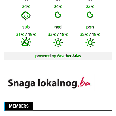
24
24
22
°C
°C
°C
sub
ned
pon
31
/ 18
33
/ 18
35
/ 18
°C
°C
°C
°C
°C
°C
powered by
Weather Atlas
MEMBERS