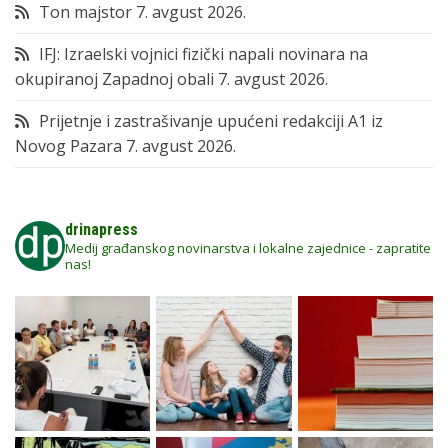
Ton majstor
7. avgust 2026.
IFJ: Izraelski vojnici fizički napali novinara na
okupiranoj Zapadnoj obali
7. avgust 2026.
Prijetnje i zastrašivanje upućeni redakciji A1 iz
Novog Pazara
7. avgust 2026.
drinapress
Medij građanskog novinarstva i lokalne zajednice - zapratite
nas!