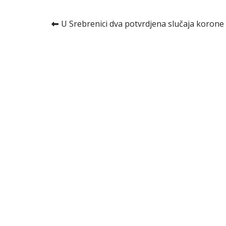
Kretanje
U Srebrenici dva potvrdjena slučaja korone
članka