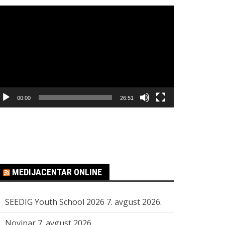
regledač
ideo
apisa
00:00
26:51
MEDIJACENTAR ONLINE
SEEDIG Youth School 2026
7. avgust 2026.
Novinar
7. avgust 2026.