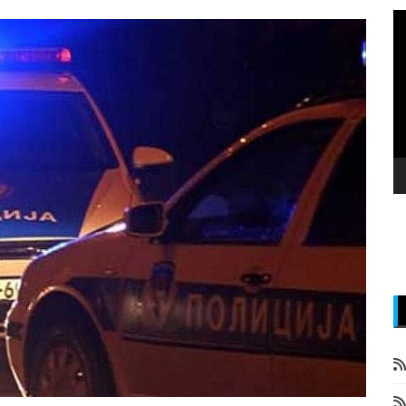
P
v
z