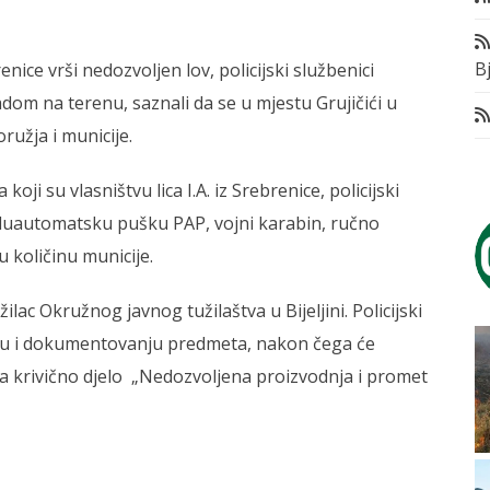
Bj
nice vrši nedozvoljen lov, policijski službenici
adom na terenu, saznali da se u mjestu Grujičići u
ružja i municije.
ji su vlasništvu lica I.A. iz Srebrenice, policijski
poluautomatsku pušku PAP, vojni karabin, ručno
 količinu municije.
ac Okružnog javnog tužilaštva u Bijeljini. Policijski
anju i dokumentovanju predmeta, nakon čega će
 za krivično djelo „Nedozvoljena proizvodnja i promet