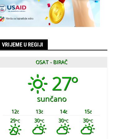
VRIJEME U REGIJI
OSAT - BIRAČ
27°
sunčano
12
13
14
15
č
č
č
č
29
30
30
30
°C
°C
°C
°C