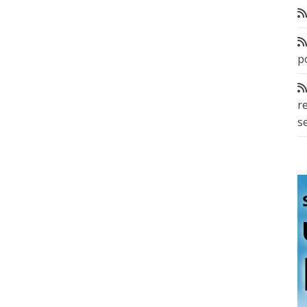
p
r
s