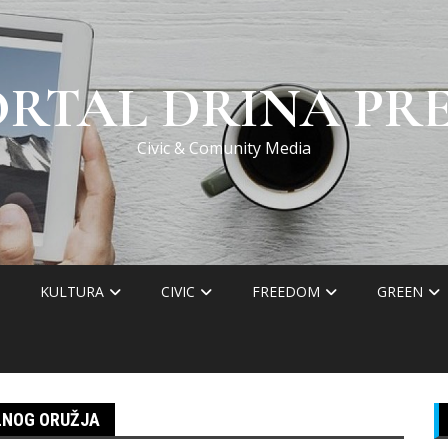
ORTAL DRINA PRE
Civic & Comunity Media
KULTURA
CIVIC
FREEDOM
GREEN
LNOG ORUŽJA