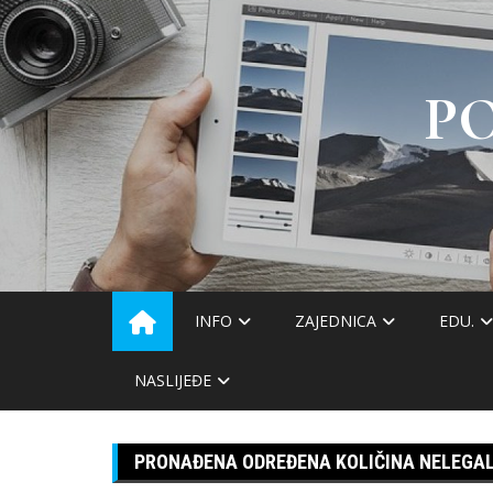
Skip
to
content
P
INFO
ZAJEDNICA
EDU.
NASLIJEĐE
PRONAĐENA ODREĐENA KOLIČINA NELEGA