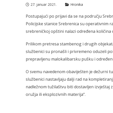
27. januar 2021.
Hronika
Postupajući po prijavi da se na području Srebre
Policijske stanice Srebrenica su operativnim r
srebreničkoj opštini nalazi određena količina o
Prilikom pretresa stambenog i drugih objekata ko
službenici su pronašli i privremeno oduzeli 
prepravljenu malokalibarsku pušku i određenu
O svemu navedenom obaviješten je dežurni tužil
službenici nastavljaju dalji rad na kompletir
nadležnom tužilaštvu biti dostavljen izvještaj
oružja ili eksplozivnih materija“.