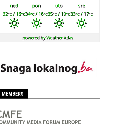
ned
pon
uto
sre
32
/ 16
34
/ 16
35
/ 19
33
/ 17
°C
°C
°C
°C
°C
°C
°C
°C
powered by
Weather Atlas
MEMBERS