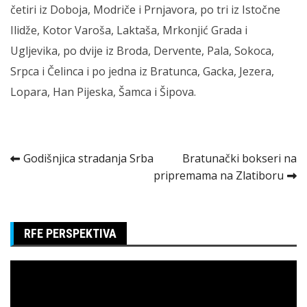
četiri iz Doboja, Modriče i Prnjavora, po tri iz Istočne
Ilidže, Кotor Varoša, Laktaša, Mrkonjić Grada i
Ugljevika, po dvije iz Broda, Dervente, Pala, Sokoca,
Srpca i Čelinca i po jedna iz Bratunca, Gacka, Jezera,
Lopara, Han Pijeska, Šamca i Šipova.
Kretanje
Godišnjica stradanja Srba
Bratunački bokseri na
pripremama na Zlatiboru
članka
RFE PERSPEKTIVA
Pregledač
video
zapisa