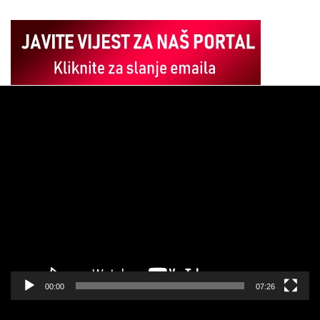
Pregledač
video
zapisa
00:00
07:26