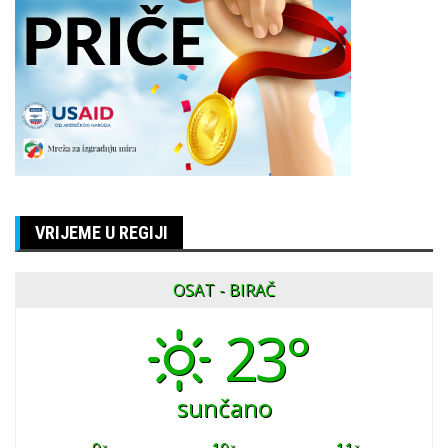
VRIJEME U REGIJI
OSAT - BIRAČ
23°
sunčano