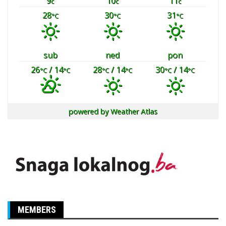
9
10
11
č
č
č
28
30
31
°C
°C
°C
sub
ned
pon
26
/ 14
28
/ 14
30
/ 14
°C
°C
°C
°C
°C
°C
powered by
Weather Atlas
MEMBERS