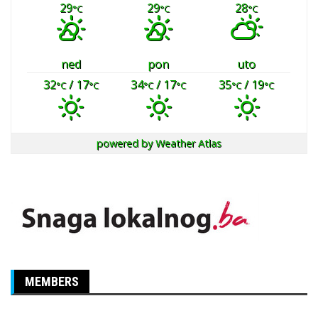
29
29
28
°C
°C
°C
ned
pon
uto
32
/ 17
34
/ 17
35
/ 19
°C
°C
°C
°C
°C
°C
powered by
Weather Atlas
MEMBERS