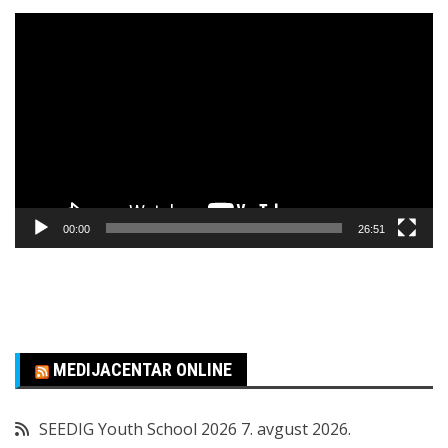
Pregledač
video
zapisa
00:00
26:51
MEDIJACENTAR ONLINE
SEEDIG Youth School 2026
7. avgust 2026.