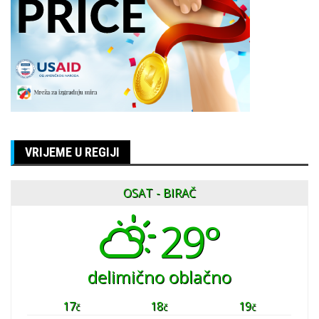
VRIJEME U REGIJI
OSAT - BIRAČ
29°
delimično oblačno
17
18
19
č
č
č