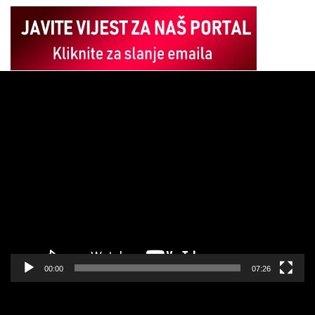
Pregledač
video
zapisa
00:00
07:26
Pregledač