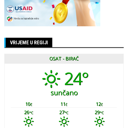
VRIJEME U REGIJI
OSAT - BIRAČ
24°
sunčano
10
11
12
č
č
č
26
27
29
°C
°C
°C