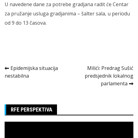
U navedene dane za potrebe gradjana radit će Centar
za pružanje usluga gradjanima – šalter sala, u periodu
od 9 do 13 časova.
Kretanje
Epidemijska situacija
Milići: Predrag Sušić
nestabilna
predsjednik lokalnog
članka
parlamenta
RFE PERSPEKTIVA
Pregledač
video