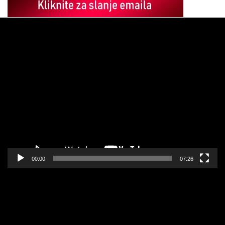
Pregledač
video
zapisa
00:00
07:26
Pregledač
video
zapisa