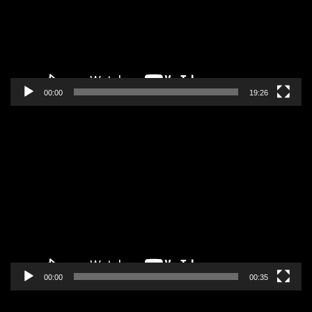
00:00
19:26
Pregledač
video
zapisa
00:00
00:35