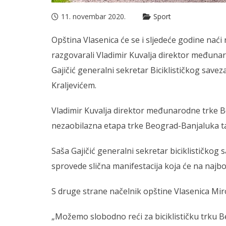
11. novembar 2020.
Sport
Opština Vlasenica će se i sljedeće godine naći 
razgovarali Vladimir Kuvalja direktor međunar
Gajičić generalni sekretar Biciklističkog save
Kraljevićem.
Vladimir Kuvalja direktor međunarodne trke Be
nezaobilazna etapa trke Beograd-Banjaluka tak
Saša Gajičić generalni sekretar biciklističkog 
sprovede slična manifestacija koja će na najbo
S druge strane načelnik opštine Vlasenica Miros
„Možemo slobodno reći za biciklističku trku B