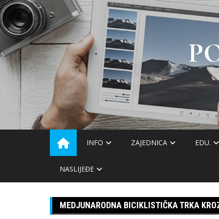
Skip
to
content
P
INFO
ZAJEDNICA
EDU.
NASLIJEĐE
MEDJUNARODNA BICIKLISTIČKA TRKA KRO