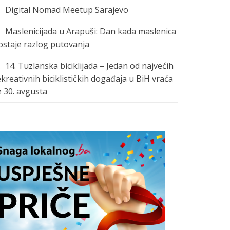
Digital Nomad Meetup Sarajevo
Maslenicijada u Arapuši: Dan kada maslenica
ostaje razlog putovanja
14. Tuzlanska biciklijada – Jedan od najvećih
ekreativnih biciklističkih događaja u BiH vraća
e 30. avgusta