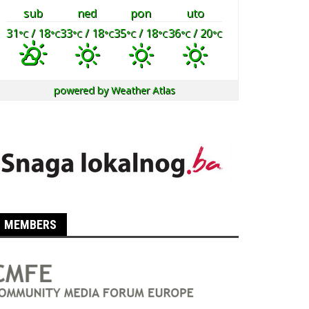
sub
ned
pon
uto
31
/ 18
33
/ 18
35
/ 18
36
/ 20
°C
°C
°C
°C
°C
°C
°C
°C
powered by
Weather Atlas
MEMBERS