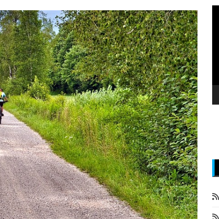
P
v
z