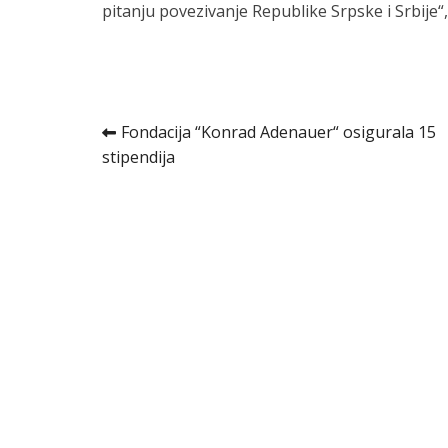
pitanju povezivanje Republike Srpske i Srbije“, 
Kretanje
Fondacija “Konrad Adenauer“ osigurala 15
stipendija
članka