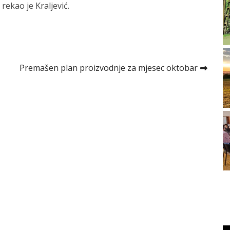
rekao je Kraljević.
Premašen plan proizvodnje za mjesec oktobar