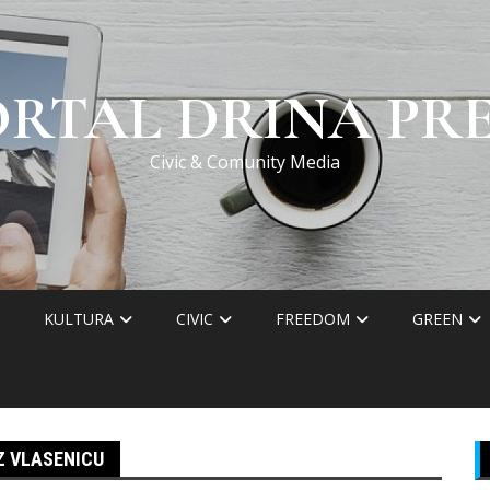
ORTAL DRINA PRE
Civic & Comunity Media
KULTURA
CIVIC
FREEDOM
GREEN
Z VLASENICU