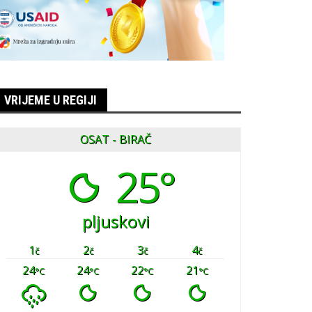
VRIJEME U REGIJI
OSAT - BIRAČ
25°
pljuskovi
1
2
3
4
č
č
č
č
24
24
22
21
°C
°C
°C
°C