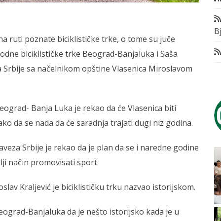
Bj
na ruti poznate biciklističke trke, o tome su juče
odne biciklističke trke Beograd-Banjaluka i Saša
za Srbije sa načelnikom opštine Vlasenica Miroslavom
ograd- Banja Luka je rekao da će Vlasenica biti
o da se nada da će saradnja trajati dugi niz godina.
saveza Srbije je rekao da je plan da se i naredne godine
lji način promovisati sport.
lav Kraljević je biciklističku trku nazvao istorijskom.
eograd-Banjaluka da je nešto istorijsko kada je u