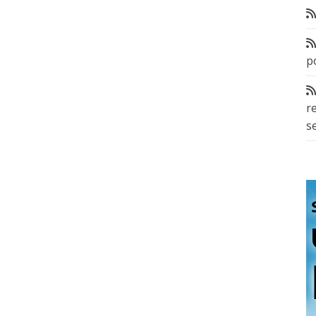
p
r
s