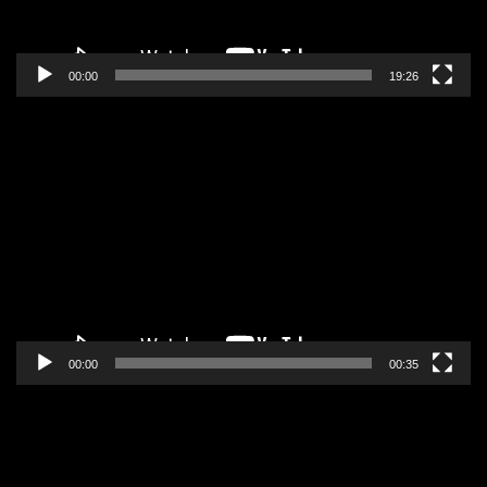
00:00
19:26
Pregledač
video
zapisa
00:00
00:35
Pregledač
video
zapisa