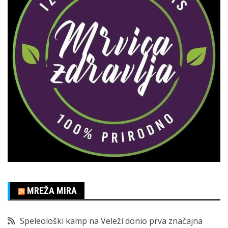
MREŽA MIRA
Speleološki kamp na Veleži donio prva značajna