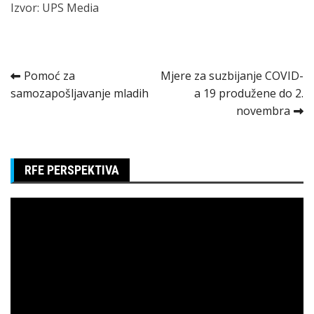
Izvor: UPS Media
Kretanje
Pomoć za
Mjere za suzbijanje COVID-
samozapošljavanje mladih
a 19 produžene do 2.
članka
novembra
RFE PERSPEKTIVA
Pregledač
video
zapisa