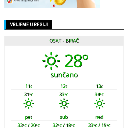
VRIJEME U REGIJI
OSAT - BIRAČ
28°
sunčano
11
12
13
č
č
č
31
33
34
°C
°C
°C
pet
sub
ned
33
/ 20
32
/ 18
33
/ 19
°C
°C
°C
°C
°C
°C