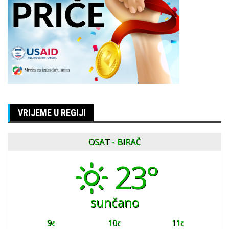
VRIJEME U REGIJI
OSAT - BIRAČ
23°
sunčano
9
10
11
č
č
č