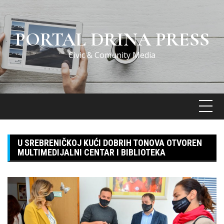
Skip
to
content
PORTAL DRINA PRESS
Civic & Comunity Media
U SREBRENIČKOJ KUĆI DOBRIH TONOVA OTVOREN
MULTIMEDIJALNI CENTAR I BIBLIOTEKA