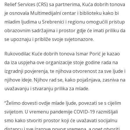
Relief Services (CRS) sa partnerima, Kuća dobrih tonova
je osnovala Multimedijalni centar i biblioteku kako bi
mladim ljudima u Srebrenici i regionu omogućili pristup
obrazovnim sadržajima i prostor gdje će imati priliku da
se upoznaju i približe svoje svjetonazore.
Rukovodilac Kuće dobrih tonova Ismar Porić je kazao
da iza uspjeha ove organizacije stoje godine rada na
izgradnji povjerenja, te njihova otvorenost za sve ljude i
njihove ideje. Njihov rad se, kako pojašnjava, zasniva na
uvažavanju i stvaranju prilika za mlade.
“Želimo dovesti ovdje mlade ljude, povezati se s cijelim
svijetom. U vremenu pandemije COVID-19 razmišljali
smo kako stvoriti prostor koji će uvažavati socijalnu
distancu i sve izazove novog vremena, a opet otvoriti