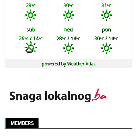
28
30
31
°C
°C
°C
sub
ned
pon
26
/ 14
28
/ 14
30
/ 14
°C
°C
°C
°C
°C
°C
powered by
Weather Atlas
MEMBERS