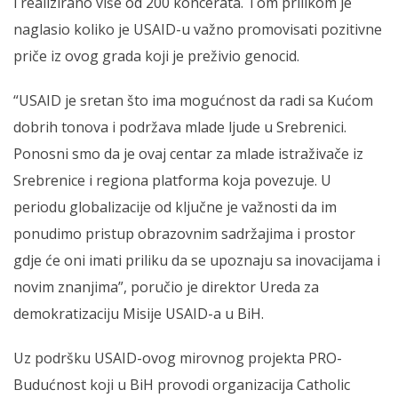
i realizirano više od 200 koncerata. Tom prilikom je
naglasio koliko je USAID-u važno promovisati pozitivne
priče iz ovog grada koji je preživio genocid.
“USAID je sretan što ima mogućnost da radi sa Kućom
dobrih tonova i podržava mlade ljude u Srebrenici.
Ponosni smo da je ovaj centar za mlade istraživače iz
Srebrenice i regiona platforma koja povezuje. U
periodu globalizacije od ključne je važnosti da im
ponudimo pristup obrazovnim sadržajima i prostor
gdje će oni imati priliku da se upoznaju sa inovacijama i
novim znanjima”, poručio je direktor Ureda za
demokratizaciju Misije USAID-a u BiH.
Uz podršku USAID-ovog mirovnog projekta PRO-
Budućnost koji u BiH provodi organizacija Catholic