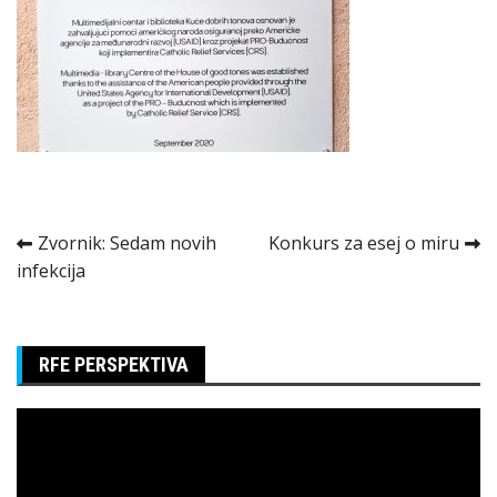
Kretanje
Zvornik: Sedam novih
Konkurs za esej o miru
infekcija
članka
RFE PERSPEKTIVA
Pregledač
video
zapisa