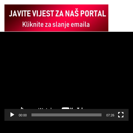
Pregledač
video
zapisa
00:00
07:26