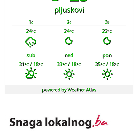
pljuskovi
1
2
3
č
č
č
24
24
22
°C
°C
°C
sub
ned
pon
31
/ 18
33
/ 18
35
/ 18
°C
°C
°C
°C
°C
°C
powered by
Weather Atlas