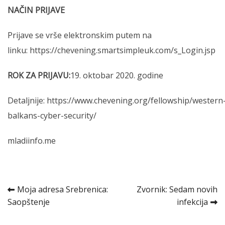
NAČIN PRIJAVE
Prijave se vrše elektronskim putem na
linku:
https://chevening.smartsimpleuk.com/s_Login.jsp
ROK ZA PRIJAVU:
19. oktobar 2020. godine
Detaljnije:
https://www.chevening.org/fellowship/western
balkans-cyber-security/
mladiinfo.me
Kretanje
Moja adresa Srebrenica:
Zvornik: Sedam novih
Saopštenje
infekcija
članka