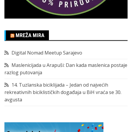
MREŽA MIRA
Digital Nomad Meetup Sarajevo
Maslenicijada u Arapuši: Dan kada maslenica postaje
razlog putovanja
14. Tuzlanska biciklijada – Jedan od najvećih
rekreativnih biciklističkih događaja u BiH vraća se 30.
avgusta