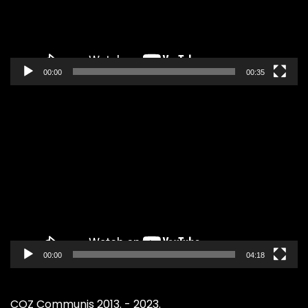
00:00
00:35
Pregledač
video
zapisa
00:00
04:18
COZ Communis 2013. - 2023.