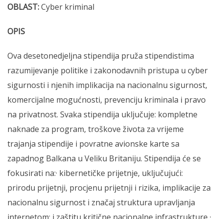
OBLAST:
Cyber kriminal
OPIS
Ova desetonedjeljna stipendija pruža stipendistima
razumijevanje politike i zakonodavnih pristupa u cyber
sigurnosti i njenih implikacija na nacionalnu sigurnost,
komercijalne mogućnosti, prevenciju kriminala i pravo
na privatnost. Svaka stipendija uključuje: kompletne
naknade za program, troškove života za vrijeme
trajanja stipendije i povratne avionske karte sa
zapadnog Balkana u Veliku Britaniju. Stipendija će se
fokusirati na:· kibernetičke prijetnje, uključujući:
prirodu prijetnji, procjenu prijetnji i rizika, implikacije za
nacionalnu sigurnost i značaj struktura upravljanja
internetom; i zaštitu kritične nacionalne infrastrukture,·