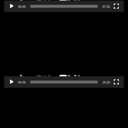
00:00
07:26
Pregledač
video
zapisa
00:00
19:26
Pregledač
video
zapisa