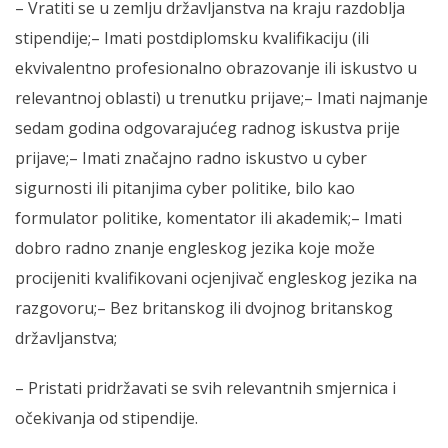
– Vratiti se u zemlju državljanstva na kraju razdoblja
stipendije;– Imati postdiplomsku kvalifikaciju (ili
ekvivalentno profesionalno obrazovanje ili iskustvo u
relevantnoj oblasti) u trenutku prijave;– Imati najmanje
sedam godina odgovarajućeg radnog iskustva prije
prijave;– Imati značajno radno iskustvo u cyber
sigurnosti ili pitanjima cyber politike, bilo kao
formulator politike, komentator ili akademik;– Imati
dobro radno znanje engleskog jezika koje može
procijeniti kvalifikovani ocjenjivač engleskog jezika na
razgovoru;– Bez britanskog ili dvojnog britanskog
državljanstva;
– Pristati pridržavati se svih relevantnih smjernica i
očekivanja od stipendije.