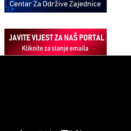
Pregledač
video
zapisa