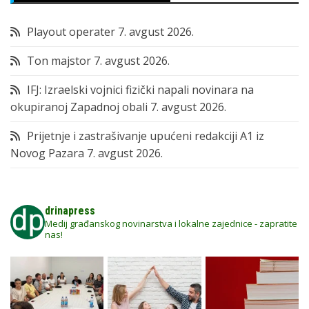
Playout operater
7. avgust 2026.
Ton majstor
7. avgust 2026.
IFJ: Izraelski vojnici fizički napali novinara na
okupiranoj Zapadnoj obali
7. avgust 2026.
Prijetnje i zastrašivanje upućeni redakciji A1 iz
Novog Pazara
7. avgust 2026.
drinapress
Medij građanskog novinarstva i lokalne zajednice - zapratite
nas!