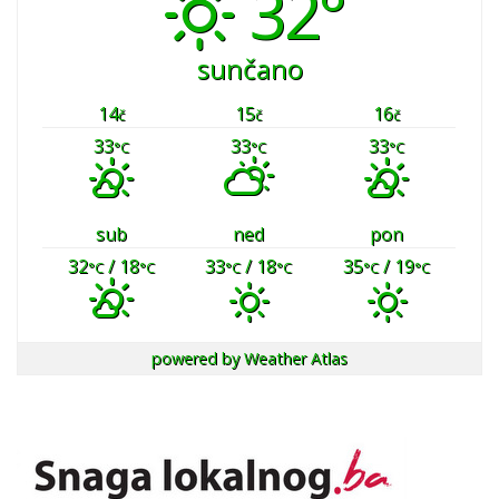
32°
sunčano
14
15
16
č
č
č
33
33
33
°C
°C
°C
sub
ned
pon
32
/ 18
33
/ 18
35
/ 19
°C
°C
°C
°C
°C
°C
powered by
Weather Atlas