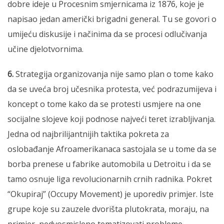
dobre ideje u Procesnim smjernicama iz 1876, koje je
napisao jedan američki brigadni general. Tu se govori o
umijeću diskusije i načinima da se procesi odlučivanja
učine djelotvornima.
6.
Strategija organizovanja nije samo plan o tome kako
da se uveća broj učesnika protesta, već podrazumijeva i
koncept o tome kako da se protesti usmjere na one
socijalne slojeve koji podnose najveći teret izrabljivanja.
Jedna od najbrilijantnijih taktika pokreta za
oslobađanje Afroamerikanaca sastojala se u tome da se
borba prenese u fabrike automobila u Detroitu i da se
tamo osnuje liga revolucionarnih crnih radnika. Pokret
“Okupiraj” (Occupy Movement) je uporediv primjer. Iste
grupe koje su zauzele dvorišta plutokrata, moraju, na
primjer, nedvosmisleno tematizovati probleme