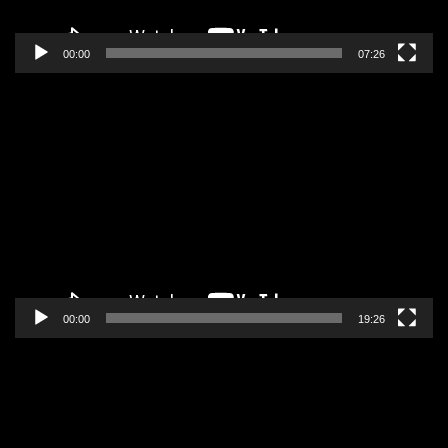
00:00
07:26
Pregledač
video
zapisa
00:00
19:26
Pregledač
video
zapisa