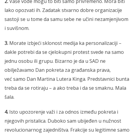
2.
Vaše vođe mogu to biti samo privremeno. Mora biti
lako opozvati ih. Zadatak stvarno dobre organizacije
sastoji se u tome da samu sebe ne učini nezamjenjivom
i suvišnom.
3.
Morate izbjeći sklonost medija ka personalizaciji –
dakle potrebi da se cjelokupni protest svede na samo
jednu osobu ili grupu. Bizarno je da u SAD ne
obilježavamo Dan pokreta za građanska prava,
već
samo Dan Martina Lutera Kinga. Predstavnici bunta
treba da se rotiraju – a ako treba i da se smaknu. Mala
šala.
4.
Isto upozorenje važi i za odnos između pokreta i
njegovih pristalica. Duboko sam ubijeđen u nužnost
revolucionarnog zajedništva. Frakcije su legitimne samo