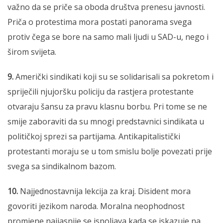
važno da se priče sa oboda društva prenesu javnosti.
Priča o protestima mora postati panorama svega
protiv čega se bore na samo mali ljudi u SAD-u, nego i
širom svijeta.
9.
Američki sindikati koji su se solidarisali sa pokretom i
spriječili njujoršku policiju da rastjera protestante
otvaraju šansu za pravu klasnu borbu. Pri tome se ne
smije zaboraviti da su mnogi predstavnici sindikata u
političkoj sprezi sa partijama. Antikapitalistički
protestanti moraju se u tom smislu bolje povezati prije
svega sa sindikalnom bazom.
10.
Najjednostavnija lekcija za kraj. Disident mora
govoriti jezikom naroda. Moralna neophodnost
promjene najjasnije se ispoljava kada se iskazuje na