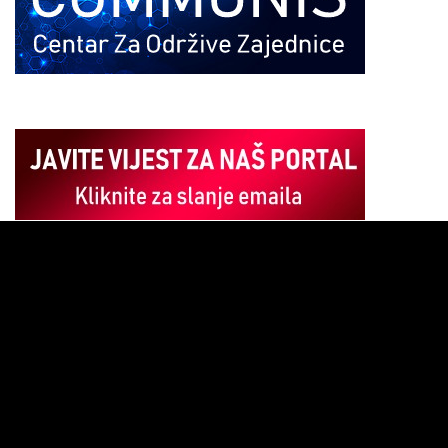
Pregledač
video
zapisa