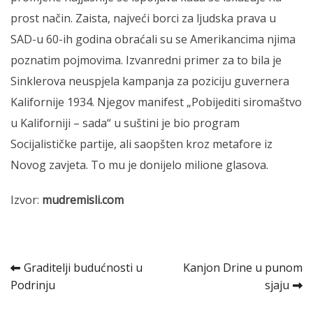
prost način. Zaista, najveći borci za ljudska prava u
SAD-u 60-ih godina obraćali su se Amerikancima njima
poznatim pojmovima. Izvanredni primer za to bila je
Sinklerova neuspjela kampanja za poziciju guvernera
Kalifornije 1934. Njegov manifest „Pobijediti siromaštvo
u Kaliforniji – sada“ u suštini je bio program
Socijalističke partije, ali saopšten kroz metafore iz
Novog zavjeta. To mu je donijelo milione glasova.
Izvor:
mudremisli.com
Kretanje
Graditelji budućnosti u
Kanjon Drine u punom
Podrinju
sjaju
članka