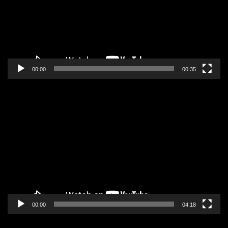
00:00
00:35
Pregledač
video
zapisa
00:00
04:18