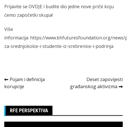
Prijavite se
OVDJE
i budite dio jedne nove priče koju
ćemo započetki skupa!
Više
informacija:
https://www.bhfuturesfoundation.org/news/p
za-srednjokolce-i-studente-iz-srebrenice-i-podrinja
Kretanje
Pojam i definicija
Deset zapovijesti
korupcije
građanskog aktivizma
članka
RFE PERSPEKTIVA
Pregledač