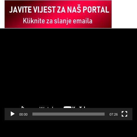
Pregledač
video
zapisa
00:00
07:26
Pregledač