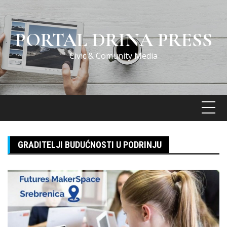
Skip
to
content
PORTAL DRINA PRESS
Civic & Comunity Media
GRADITELJI BUDUĆNOSTI U PODRINJU