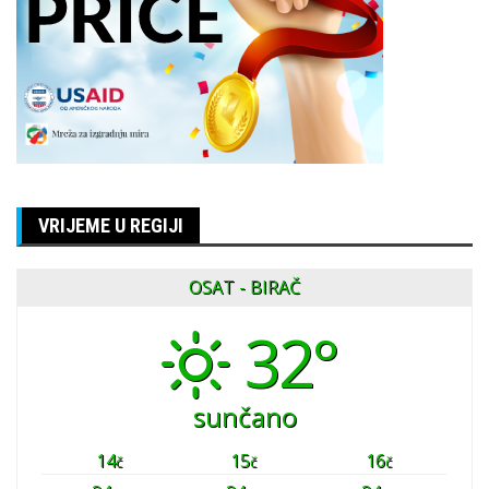
VRIJEME U REGIJI
OSAT - BIRAČ
32°
sunčano
14
15
16
č
č
č