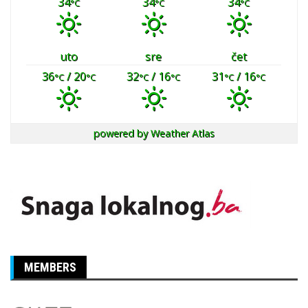
34
34
34
°C
°C
°C
uto
sre
čet
36
/ 20
32
/ 16
31
/ 16
°C
°C
°C
°C
°C
°C
powered by
Weather Atlas
MEMBERS